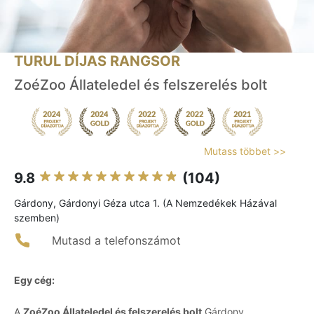
TURUL DÍJAS RANGSOR
ZoéZoo Állateledel és felszerelés bolt
Mutass többet >>
9.8
(104)
Gárdony, Gárdonyi Géza utca 1. (A Nemzedékek Házával
szemben)
Mutasd a telefonszámot
Egy cég:
A
ZoéZoo Állateledel és felszerelés bolt
Gárdony