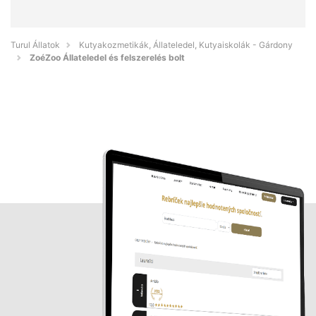
Turul Állatok
Kutyakozmetikák, Állateledel, Kutyaiskolák - Gárdony
ZoéZoo Állateledel és felszerelés bolt