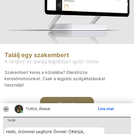
Találj egy szakembert
A rangsor az iparág legjobbjait gyűjti össze
Szakembert keres a közelébe? Ellenőrizze
keresőmotorunkat. Csak a legjobb szolgáltatásokat
használja!
Keresés
TURUL Állatok
Live chat
14:09
Helló, örömmel segítünk Önnek! 🙂Kérjük,