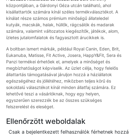
központjában, a Gárdonyi Géza utcán található, ahol
kisállattartók számára kínál széles termékválasztékot. A
kínálat része számos prémium minőségű állateledel
kutyák, macskák, halak, hüllők, rágcsálók és madarak
számára, valamint változatos kiegészítők, játékok, alom,
ízletes jutalomfalatok és fagyasztott árucikkek is.
A boltban ismert márkák, például Royal Canin, Eden, Brit,
Eukanuba, Matisse, Fit Active, Josera, HappY&Fit, Sera és
Panzi termékei érhetőek el, amelyek a minőséget és
megbízhatóságot képviselik. Az üzlet célja, hogy felelős
állattartás támogatásával járuljon hozzá a háziállatok
egészségéhez és jóllétéhez, miközben teljes körű és
sokoldalú választékot kínál minden állatfaj számára. Ez
lehetővé teszi a vásárlóknak, hogy egy helyen,
egyszerűen szerezzék be az összes szükséges
felszerelést és eleséget.
Ellenőrzött weboldalak
Csak a bejelentkezett felhasználók férhetnek hozzá