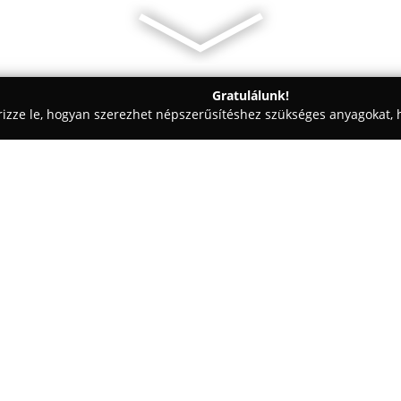
Gratulálunk!
rizze le, hogyan szerezhet népszerűsítéshez szükséges anyagokat, h
iskolák - Etyek
Etyeki Állatvédők Egyesülete
Egy cég:
Etyeki Állatvédők Egyesülete
e
akiket elhagytak, bántalmaztak
éltek Etyeken. Az egyesület cél
körű törődést, odafigyelést és 
Mutass többet >>
szerető, végleges otthont talál
állattartás fontosságának hang