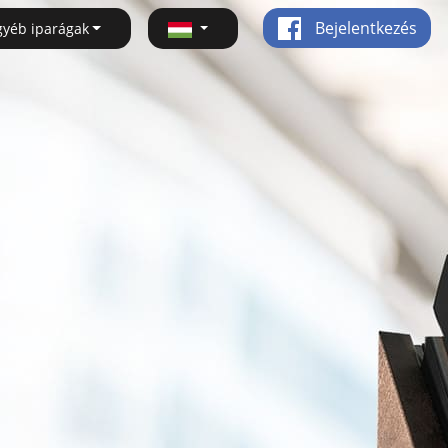
Bejelentkezés
gyéb iparágak