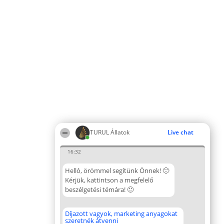
TURUL Állatok
Live chat
16:32
Helló, örömmel segítünk Önnek! 🙂
Kérjük, kattintson a megfelelő
beszélgetési témára! 🙂
Díjazott vagyok, marketing anyagokat
szeretnék átvenni