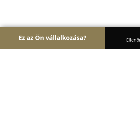
Ez az Ön vállalkozása?
Ellenő
Turul Állatok
Kutyakozmetikák, Állateledel, Kutya
Etyeki Állatvédők Egyesülete
9.7
(190)