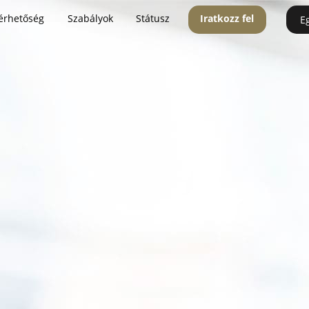
érhetőség
Szabályok
Státusz
Iratkozz fel
E