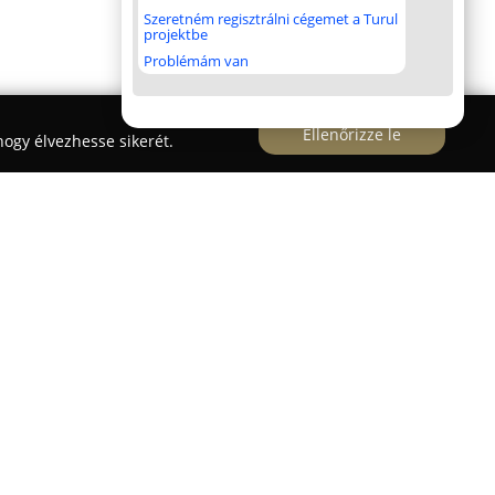
Szeretném regisztrálni cégemet a Turul
projektbe
Problémám van
Ellenőrizze le
ogy élvezhesse sikerét.
lsősorban olyan kutyák megmentésére fókuszál,
 vagy nem megfelelő tartási körülmények között
ja, hogy gondozásukba kerülő állatoknak teljes
szeretetet nyújtson, és igyekszik minél hamarabb
ni számukra. Kiemelt szerepet kap náluk a felelős
súlyozása, valamint az örökbefogadás