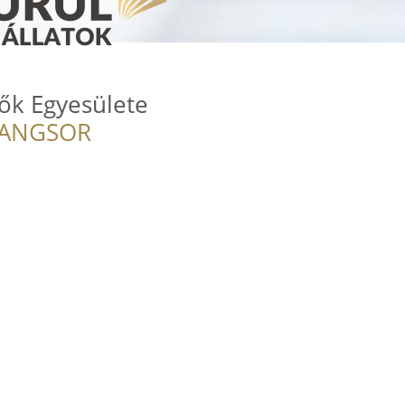
dők Egyesülete
RANGSOR