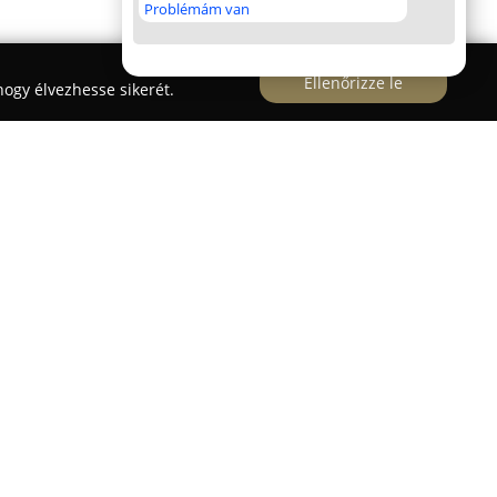
Problémám van
Ellenőrizze le
ogy élvezhesse sikerét.
latt működő
Agrifirm Takarmánybolt
széles
karmányokat állattartók számára. A bolt kínálata
latok számára megfelelő termékeket tartalmaz.
omfik, sertések és kérődzők speciális
ekhez az állatfajtákhoz is sokféle táp érhető el.
yeket, valamint az állatok egészsége
 ásványi anyagokat és vitaminokat is kínál. A