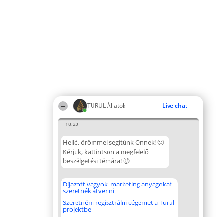
TURUL Állatok
Live chat
18:23
Helló, örömmel segítünk Önnek! 🙂
Kérjük, kattintson a megfelelő
beszélgetési témára! 🙂
Díjazott vagyok, marketing anyagokat
szeretnék átvenni
Szeretném regisztrálni cégemet a Turul
projektbe