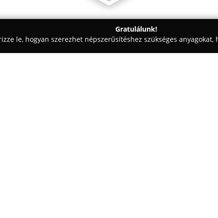
Gratulálunk!
rizze le, hogyan szerezhet népszerűsítéshez szükséges anyagokat, h
aiskolák - Ménfőcsanak
Agrifirm Takarmánybolt
Egy cég:
A Győrben, a Malom utca 15. a
választékban kínál minőségi ta
mind a háztáji, mind a hobbiál
Külön hangsúlyt fektetnek a bar
Mutass többet >>
táplálkozási igényeire, ezért ez
A bolt különböző szemes termén
szempontjából nélkülözhetetlen