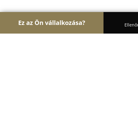
Ez az Ön vállalkozása?
Ellenő
Turul Állatok
Kutyakozmetikák, Állateledel, Kuty
Agrifirm Takarmánybolt
9.1
(37)
Ménfőcsanak, Malom utca 15