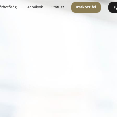
érhetőség
Szabályok
Státusz
Iratkozz fel
E