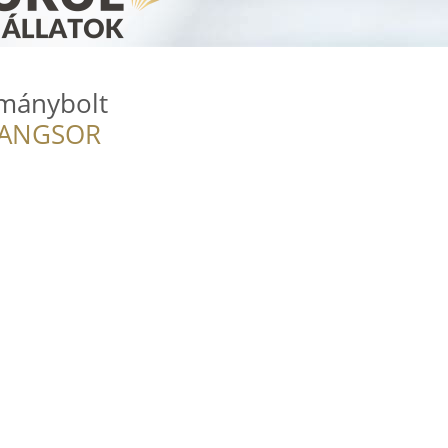
rmánybolt
RANGSOR