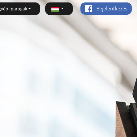
Bejelentkezés
gyéb iparágak