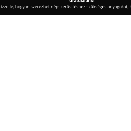
Gratulálunk!
rizze le, hogyan szerezhet népszerűsítéshez szükséges anyagokat, h
aiskolák - Mogyoród
Ficánka lovarda
Egy cég:
A
Ficánka Lovarda
egy családi
domjának tetején, a fóti Somly
helyezkedik el. A helyszín célja,
függetlenül minden látogató sz
Mutass többet >>
igényes és kulturált környezetb
számára.
A szolgáltatások között megtalá
lovasoktatás, egyéni edzések, 
számára, tereplovaglást a látvá
lovastáborokat, céges események