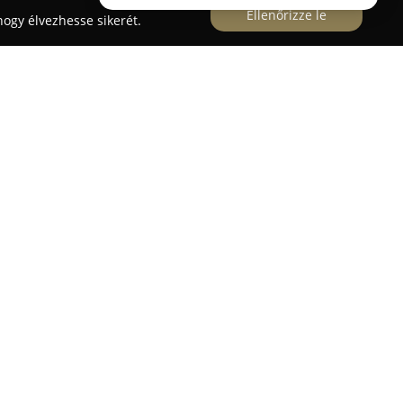
Ellenőrizze le
ogy élvezhesse sikerét.
as hangulatú lovasbirtok, amely Mogyoród
ó természetvédelmi terület közvetlen közelében
 hogy kortól és lovaglási tapasztalattól
ámára otthonos légkört biztosítson kellemes,
en, a lovaglás és a lovak iránt érdeklődők
lható a futószáras és osztályban tartott
valamint szerveznek pónilovaglást a legkisebbek
nyos tájban, továbbá díjlovaglás oktatást is. Nyári
et, születésnapi bulikat rendeznek, és kisállat