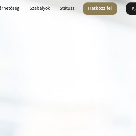
érhetőség
Szabályok
Státusz
Iratkozz fel
E