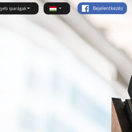
Bejelentkezés
gyéb iparágak