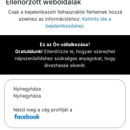
Ellenőrzött weboldalak
Csak a bejelentkezett felhasználók férhetnek hozzá
ezekhez az információkhoz.
Kattints ide a
bejelentkezéshez.
Ez az Ön vállalkozása
?
Gratulálunk!
Ellenőrizze le, hogyan szerezhet
népszerűsítéshez szükséges anyagokat, hogy
élvezhesse sikerét.
Nyíregyháza
Nyíregyháza
Nézd meg a cég profilját a