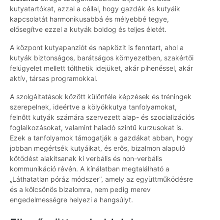
kutyatartókat, azzal a céllal, hogy gazdák és kutyáik
kapcsolatát harmonikusabbá és mélyebbé tegye,
elősegítve ezzel a kutyák boldog és teljes életét.
A központ kutyapanziót és napközit is fenntart, ahol a
kutyák biztonságos, barátságos környezetben, szakértői
felügyelet mellett tölthetik idejüket, akár pihenéssel, akár
aktív, társas programokkal.
A szolgáltatások között különféle képzések és tréningek
szerepelnek, ideértve a kölyökkutya tanfolyamokat,
felnőtt kutyák számára szervezett alap- és szocializációs
foglalkozásokat, valamint haladó szintű kurzusokat is.
Ezek a tanfolyamok támogatják a gazdákat abban, hogy
jobban megértsék kutyáikat, és erős, bizalmon alapuló
kötődést alakítsanak ki verbális és non-verbális
kommunikáció révén. A kínálatban megtalálható a
„Láthatatlan póráz módszer”, amely az együttműködésre
és a kölcsönös bizalomra, nem pedig merev
engedelmességre helyezi a hangsúlyt.