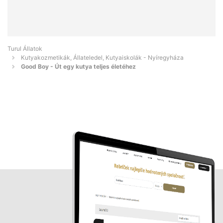
Turul Állatok
Kutyakozmetikák, Állateledel, Kutyaiskolák - Nyíregyháza
Good Boy - Út egy kutya teljes életéhez