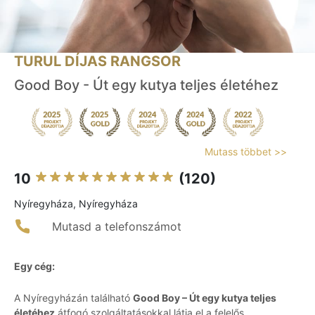
TURUL DÍJAS RANGSOR
Good Boy - Út egy kutya teljes életéhez
Mutass többet >>
10
(120)
Nyíregyháza, Nyíregyháza
Mutasd a telefonszámot
Egy cég:
A Nyíregyházán található
Good Boy – Út egy kutya teljes
életéhez
átfogó szolgáltatásokkal látja el a felelős