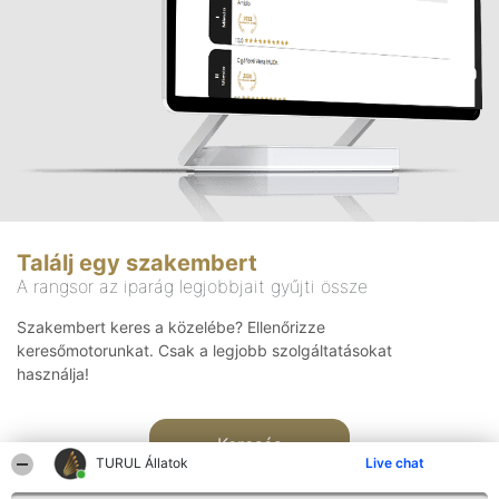
Találj egy szakembert
A rangsor az iparág legjobbjait gyűjti össze
Szakembert keres a közelébe? Ellenőrizze
keresőmotorunkat. Csak a legjobb szolgáltatásokat
használja!
Keresés
TURUL Állatok
Live chat