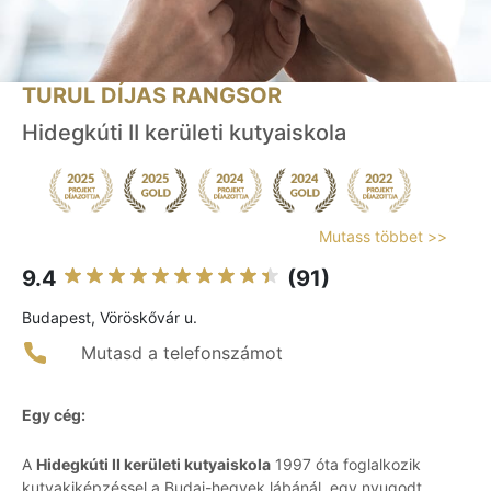
TURUL DÍJAS RANGSOR
Hidegkúti II kerületi kutyaiskola
Mutass többet >>
9.4
(91)
Budapest, Vöröskővár u.
Mutasd a telefonszámot
Egy cég:
A
Hidegkúti II kerületi kutyaiskola
1997 óta foglalkozik
kutyakiképzéssel a Budai-hegyek lábánál, egy nyugodt