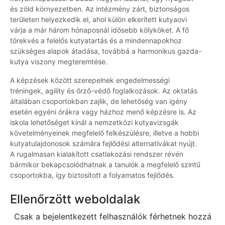
és zöld környezetben. Az intézmény zárt, biztonságos
területen helyezkedik el, ahol külön elkerített kutyaovi
várja a már három hónaposnál idősebb kölyköket. A fő
törekvés a felelős kutyatartás és a mindennapokhoz
szükséges alapok átadása, továbbá a harmonikus gazda-
kutya viszony megteremtése.
A képzések között szerepelnek engedelmességi
tréningek, agility és őrző-védő foglalkozások. Az oktatás
általában csoportokban zajlik, de lehetőség van igény
esetén egyéni órákra vagy házhoz menő képzésre is. Az
iskola lehetőséget kínál a nemzetközi kutyavizsgák
követelményeinek megfelelő felkészülésre, illetve a hobbi
kutyatulajdonosok számára fejlődési alternatívákat nyújt.
A rugalmasan kialakított csatlakozási rendszer révén
bármikor bekapcsolódhatnak a tanulók a megfelelő szintű
csoportokba, így biztosított a folyamatos fejlődés.
Ellenőrzött weboldalak
Csak a bejelentkezett felhasználók férhetnek hozzá