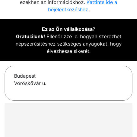
ezekhez az információkhoz.
Kattints ide a
bejelentkezéshez.
Ez az Ön vállalkozása
?
Gratulálunk!
Ellenőrizze le, hogyan szerezhet
népszerűsítéshez szükséges anyagokat, hogy
élvezhesse sikerét.
Budapest
Vöröskővár u.