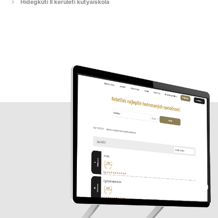
Hidegkúti II kerületi kutyaiskola