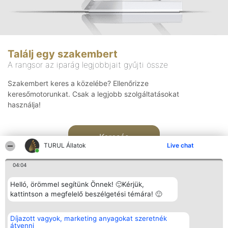
Találj egy szakembert
A rangsor az iparág legjobbjait gyűjti össze
Szakembert keres a közelébe? Ellenőrizze
keresőmotorunkat. Csak a legjobb szolgáltatásokat
használja!
Keresés
TURUL Állatok
Live chat
04:04
Helló, örömmel segítünk Önnek! 🙂Kérjük,
kattintson a megfelelő beszélgetési témára! 🙂
Rangsorszervező
Népszavazás
Elérhetőség
Díjazott vagyok, marketing anyagokat szeretnék
SC Beautiful Company S.R.L.
Nyertesek
Elérhetőség
átvenni
Bulevardul Aleea Timișul De
Az összes