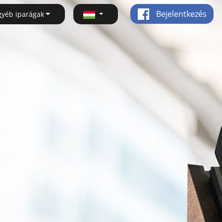
Bejelentkezés
gyéb iparágak