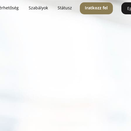
érhetőség
Szabályok
Státusz
Iratkozz fel
E