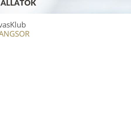
vasKlub
RANGSOR