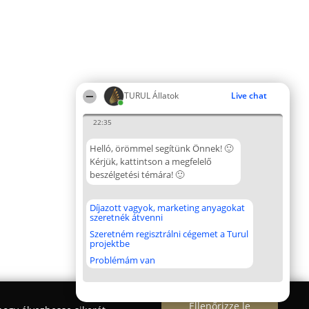
TURUL Állatok
Live chat
22:35
Helló, örömmel segítünk Önnek! 🙂
Kérjük, kattintson a megfelelő
beszélgetési témára! 🙂
Díjazott vagyok, marketing anyagokat
szeretnék átvenni
Szeretném regisztrálni cégemet a Turul
projektbe
Problémám van
Ellenőrizze le