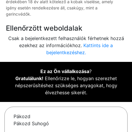
érdekében 18 év alatt kötelező a kobak viselése, amely
igény esetén rendelkezésre áll, csakúgy, mint a
gerincvédők.
Ellenőrzött weboldalak
Csak a bejelentkezett felhasználók férhetnek hozzá
ezekhez az információkhoz.
Kattints ide a
bejelentkezéshez.
Ez az Ön vállalkozása
?
Gratulálunk!
Ellenőrizze le, hogyan szerezhet
népszerűsítéshez szükséges anyagokat, hogy
élvezhesse sikerét.
Pákozd
Pákozd Suhogó