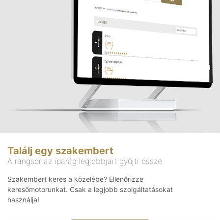
Találj egy szakembert
A rangsor az iparág legjobbjait gyűjti össze
Szakembert keres a közelébe? Ellenőrizze
keresőmotorunkat. Csak a legjobb szolgáltatásokat
használja!