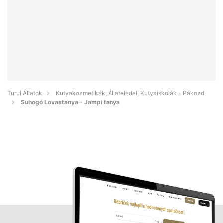
Turul Állatok
Kutyakozmetikák, Állateledel, Kutyaiskolák - Pákozd
Suhogó Lovastanya - Jampi tanya