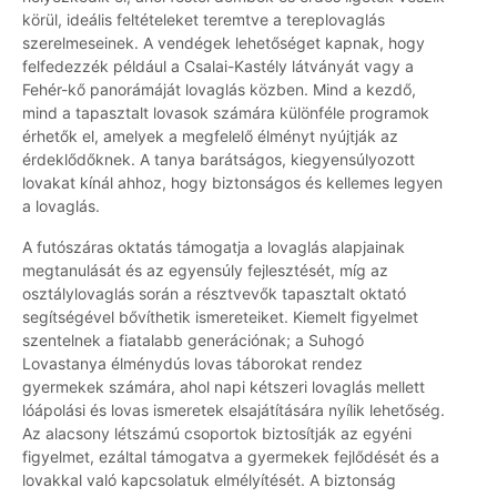
körül, ideális feltételeket teremtve a tereplovaglás
szerelmeseinek. A vendégek lehetőséget kapnak, hogy
felfedezzék például a Csalai-Kastély látványát vagy a
Fehér-kő panorámáját lovaglás közben. Mind a kezdő,
mind a tapasztalt lovasok számára különféle programok
érhetők el, amelyek a megfelelő élményt nyújtják az
érdeklődőknek. A tanya barátságos, kiegyensúlyozott
lovakat kínál ahhoz, hogy biztonságos és kellemes legyen
a lovaglás.
A futószáras oktatás támogatja a lovaglás alapjainak
megtanulását és az egyensúly fejlesztését, míg az
osztálylovaglás során a résztvevők tapasztalt oktató
segítségével bővíthetik ismereteiket. Kiemelt figyelmet
szentelnek a fiatalabb generációnak; a Suhogó
Lovastanya élménydús lovas táborokat rendez
gyermekek számára, ahol napi kétszeri lovaglás mellett
lóápolási és lovas ismeretek elsajátítására nyílik lehetőség.
Az alacsony létszámú csoportok biztosítják az egyéni
figyelmet, ezáltal támogatva a gyermekek fejlődését és a
lovakkal való kapcsolatuk elmélyítését. A biztonság