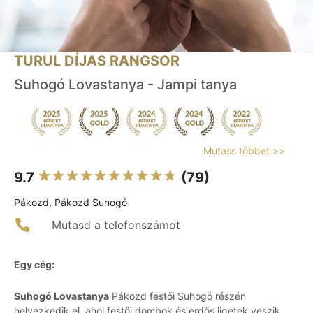
TURUL DÍJAS RANGSOR
Suhogó Lovastanya - Jampi tanya
Mutass többet >>
9.7
(79)
Pákozd, Pákozd Suhogó
Mutasd a telefonszámot
Egy cég:
Suhogó Lovastanya
Pákozd festői Suhogó részén
helyezkedik el, ahol festői dombok és erdős ligetek veszik