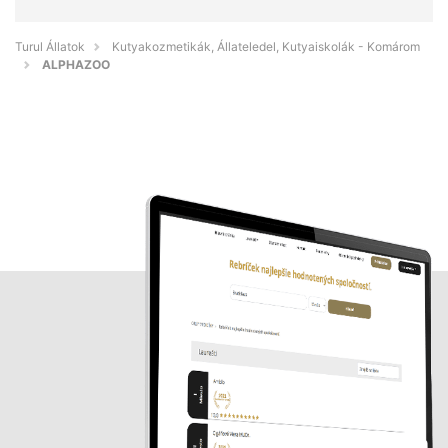
Turul Állatok
Kutyakozmetikák, Állateledel, Kutyaiskolák - Komárom
ALPHAZOO