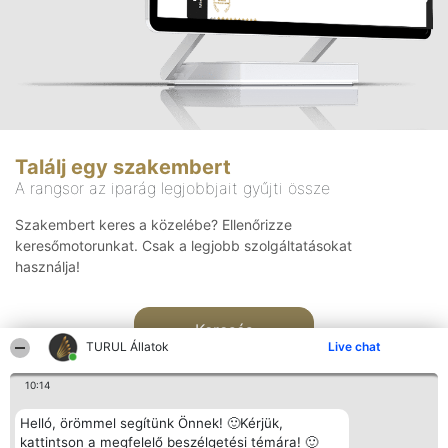
Találj egy szakembert
A rangsor az iparág legjobbjait gyűjti össze
Szakembert keres a közelébe? Ellenőrizze
keresőmotorunkat. Csak a legjobb szolgáltatásokat
használja!
Keresés
TURUL Állatok
Live chat
10:14
Helló, örömmel segítünk Önnek! 🙂Kérjük,
kattintson a megfelelő beszélgetési témára! 🙂