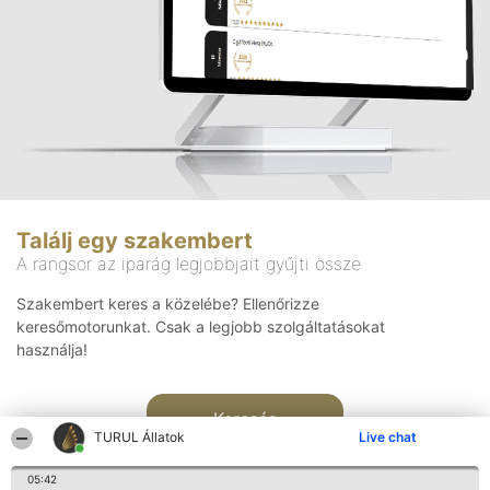
Találj egy szakembert
A rangsor az iparág legjobbjait gyűjti össze
Szakembert keres a közelébe? Ellenőrizze
keresőmotorunkat. Csak a legjobb szolgáltatásokat
használja!
Keresés
TURUL Állatok
Live chat
05:42