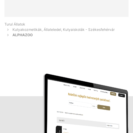
Turul Állatok
Kutyakozmetikák, Állateledel, Kutyaiskolák - Székesfehérvár
ALPHAZOO