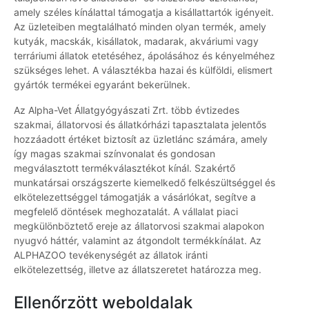
amely széles kínálattal támogatja a kisállattartók igényeit.
Az üzleteiben megtalálható minden olyan termék, amely
kutyák, macskák, kisállatok, madarak, akváriumi vagy
terráriumi állatok etetéséhez, ápolásához és kényelméhez
szükséges lehet. A választékba hazai és külföldi, elismert
gyártók termékei egyaránt bekerülnek.
Az Alpha-Vet Állatgyógyászati Zrt. több évtizedes
szakmai, állatorvosi és állatkórházi tapasztalata jelentős
hozzáadott értéket biztosít az üzletlánc számára, amely
így magas szakmai színvonalat és gondosan
megválasztott termékválasztékot kínál. Szakértő
munkatársai országszerte kiemelkedő felkészültséggel és
elkötelezettséggel támogatják a vásárlókat, segítve a
megfelelő döntések meghozatalát. A vállalat piaci
megkülönböztető ereje az állatorvosi szakmai alapokon
nyugvó háttér, valamint az átgondolt termékkínálat. Az
ALPHAZOO tevékenységét az állatok iránti
elkötelezettség, illetve az állatszeretet határozza meg.
Ellenőrzött weboldalak