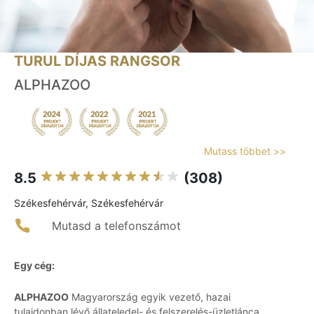
TURUL DÍJAS RANGSOR
ALPHAZOO
Mutass többet >>
8.5
(308)
Székesfehérvár, Székesfehérvár
Mutasd a telefonszámot
Egy cég:
ALPHAZOO
Magyarország egyik vezető, hazai
tulajdonban lévő állateledel- és felszerelés-üzletlánca,