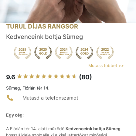
TURUL DÍJAS RANGSOR
Kedvenceink boltja Sümeg
Mutass többet >>
9.6
(80)
Sümeg, Flórián tér 14.
Mutasd a telefonszámot
Egy cég:
A Flórián tér 14. alatt működő
Kedvenceink boltja Sümeg
hosszú ideje szolgálja ki a kisállattartókat minőségi