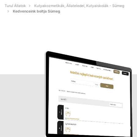
Turul Állatok
Kutyakozmetikák, Állateledel, Kutyaiskolák - Sümeg
Kedvenceink boltja Sümeg