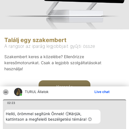
Találj egy szakembert
A rangsor az iparág legjobbjait gyűjti össze
Szakembert keres a közelébe? Ellenőrizze
keresőmotorunkat. Csak a legjobb szolgáltatásokat
használja!
Keresés
TURUL Állatok
Live chat
02:23
Helló, örömmel segítünk Önnek! 🙂Kérjük,
kattintson a megfelelő beszélgetési témára! 🙂