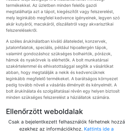
termékekkel. Az üzletben minden felelős gazdi
megtalálhatja azt a tápot, kiegészítőt vagy felszerelést,
mely leginkább megfelel kedvence igényeinek, legyen szó
akár kutyáról, macskáról, díszállatról vagy akvarisztikai
felszerelésekről.
A széles árukínálatban kiváló állateledel, konzervek,
jutalomfalatok, speciális, például hipoallergén tápok,
valamint gondozáshoz szükséges bolhairtók, pórázok,
hámok és nyakörvek is elérhetők. A bolt munkatársai
szakértelemmel és elhivatottsággal segítik a vásárlókat
abban, hogy megtalálják a nekik és kedvencüknek
leginkább megfelelő termékeket. A barátságos környezet
pedig tovább növeli a vásárlás élményét és kényelmét. A
bolt árukínálata és szolgáltatásai révén egy helyen biztosít
minden szükséges felszerelést a háziállatok számára.
Ellenőrzött weboldalak
Csak a bejelentkezett felhasználók férhetnek hozzá
ezekhez az információkhoz.
Kattints ide a