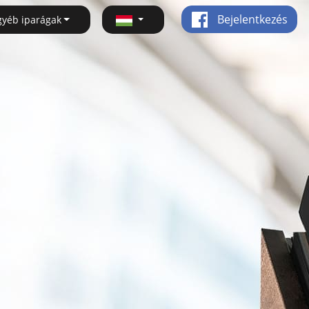
Bejelentkezés
gyéb iparágak