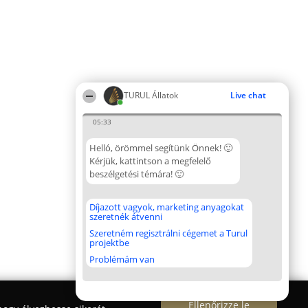
TURUL Állatok
Live chat
05:33
Helló, örömmel segítünk Önnek! 🙂
Kérjük, kattintson a megfelelő
beszélgetési témára! 🙂
Díjazott vagyok, marketing anyagokat
szeretnék átvenni
Szeretném regisztrálni cégemet a Turul
projektbe
Problémám van
Ellenőrizze le