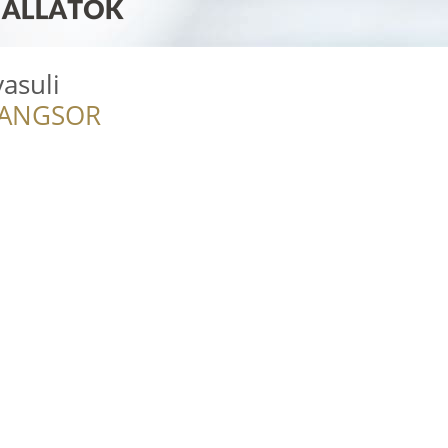
yasuli
RANGSOR