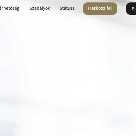
érhetőség
Szabályok
Státusz
Iratkozz fel
E