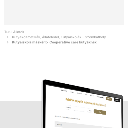
Turul Állatok
Kutyakozmetikák, Állateledel, Kutyaiskolák - Szombathely
Kutyaiskola másként- Cooperative care kutyáknak