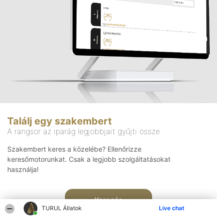
Találj egy szakembert
A rangsor az iparág legjobbjait gyűjti össze
Szakembert keres a közelébe? Ellenőrizze
keresőmotorunkat. Csak a legjobb szolgáltatásokat
használja!
Keresés
TURUL Állatok
Live chat