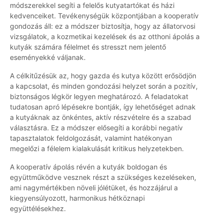
módszerekkel segíti a felelős kutyatartókat és házi
kedvenceiket. Tevékenységük központjában a kooperatív
gondozás áll: ez a módszer biztosítja, hogy az állatorvosi
vizsgálatok, a kozmetikai kezelések és az otthoni ápolás a
kutyák számára félelmet és stresszt nem jelentő
eseményekké váljanak.
A célkitűzésük az, hogy gazda és kutya között erősödjön
a kapcsolat, és minden gondozási helyzet során a pozitív,
biztonságos légkör legyen meghatározó. A feladatokat
tudatosan apró lépésekre bontják, így lehetőséget adnak
a kutyáknak az önkéntes, aktív részvételre és a szabad
választásra. Ez a módszer elősegíti a korábbi negatív
tapasztalatok feldolgozását, valamint hatékonyan
megelőzi a félelem kialakulását kritikus helyzetekben.
A kooperatív ápolás révén a kutyák boldogan és
együttműködve vesznek részt a szükséges kezeléseken,
ami nagymértékben növeli jólétüket, és hozzájárul a
kiegyensúlyozott, harmonikus hétköznapi
együttélésekhez.