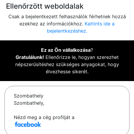
Ellenőrzött weboldalak
Csak a bejelentkezett felhasználók férhetnek hozzá
ezekhez az információkhoz.
Kattints ide a
bejelentkezéshez.
Ez az Ön vállalkozása
?
Gratulálunk!
Ellenőrizze le, hogyan szerezhet
népszerűsítéshez szükséges anyagokat, hogy
élvezhesse sikerét.
Szombathely
Szombathely,
Nézd meg a cég profilját a