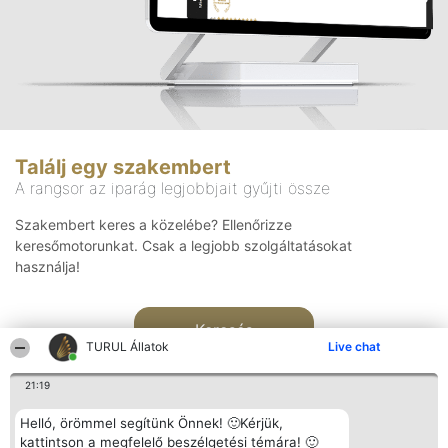
Találj egy szakembert
A rangsor az iparág legjobbjait gyűjti össze
Szakembert keres a közelébe? Ellenőrizze
keresőmotorunkat. Csak a legjobb szolgáltatásokat
használja!
Keresés
TURUL Állatok
Live chat
21:19
Helló, örömmel segítünk Önnek! 🙂Kérjük,
kattintson a megfelelő beszélgetési témára! 🙂