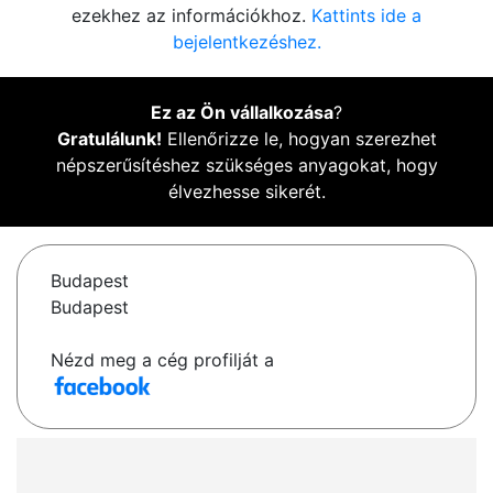
ezekhez az információkhoz.
Kattints ide a
bejelentkezéshez.
Ez az Ön vállalkozása
?
Gratulálunk!
Ellenőrizze le, hogyan szerezhet
népszerűsítéshez szükséges anyagokat, hogy
élvezhesse sikerét.
Budapest
Budapest
Nézd meg a cég profilját a