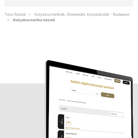
Turul Állatok
Kutyakozmetikák, Állateledel, Kutyaiskolák - Budapest
Kutyakozmetika háznál