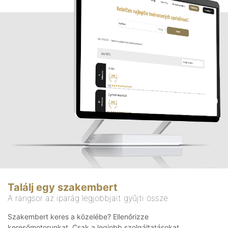
Találj egy szakembert
A rangsor az iparág legjobbjait gyűjti össze
Szakembert keres a közelébe? Ellenőrizze
keresőmotorunkat. Csak a legjobb szolgáltatásokat