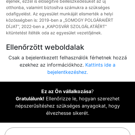
éljenek, ezzel is elősegítve beilleszkedésüket az új
otthonba, valamint biztosítva számukra a szükséges
odafigyelést. Az egyesület munkáját elismerték a helyi
közösségben is: 2019-ben a „SOMOGY POLGÁRAIÉRT
DÍJAT”, 2022-ben a „KAPOSVÁR SZOLGÁLATÁÉRT”
kitüntetést ítélték oda az egyesület vezetőjének.
Ellenőrzött weboldalak
Csak a bejelentkezett felhasználók férhetnek hozzá
ezekhez az információkhoz.
Kattints ide a
bejelentkezéshez.
Ez az Ön vállalkozása
?
Gratulálunk!
Ellenőrizze le, hogyan szerezhet
népszerűsítéshez szükséges anyagokat, hogy
élvezhesse sikerét.