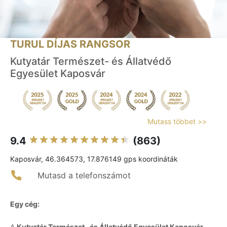
TURUL DÍJAS RANGSOR
Kutyatár Természet- és Állatvédő
Egyesület Kaposvár
Mutass többet >>
9.4
(863)
Kaposvár, 46.364573, 17.876149 gps koordináták
Mutasd a telefonszámot
Egy cég:
A
Kutyatár Természet- és Állatvédő Egyesület Kaposvár