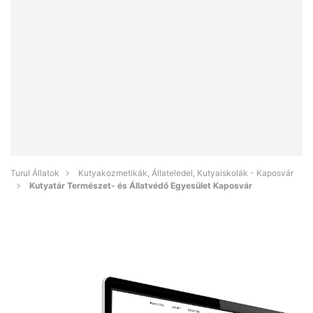
Turul Állatok
Kutyakozmetikák, Állateledel, Kutyaiskolák - Kaposvár
Kutyatár Természet- és Állatvédő Egyesület Kaposvár