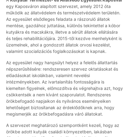
egy Kaposváron alapított szervezet, amely 2012 óta
működik az állatvédelem és természetvédelem területén.
Az egyesület elsődleges feladata a rászoruló állatok
mentése, gazdához juttatása, különös tekintettel a kóbor
kutyákra és macskákra, illetve a sérült állatok ellátására
és teljes rehabilitációjára. 2015-től kezdve menhelyként is
üzemelnek, ahol a gondozott állatok orvosi kezelést,
valamint szocializációs foglalkozásokat is kapnak.
Az egyesület nagy hangsúlyt helyez a felelős állattartás
népszerűsítésére: rendszeresen szervez oktatásokat és
előadásokat iskolákban, valamint nevelési
intézményekben. Az ivartalanítás fontosságára is
kiemelten figyelnek, előmozdítva és végrehajtva azt, hogy
csökkentsék a nem kívánt szaporulatot. Rendszeres
örökbefogadó napjaikon és nyilvános eseményeiken
lehetőséget biztosítanak az érdeklődőknek arra, hogy
megismerjék az örökbefogadásra váró állatokat.
A szervezet meghatározó szempontként kezeli, hogy az
örökbe adott kutyák családi környezetben, lakásban