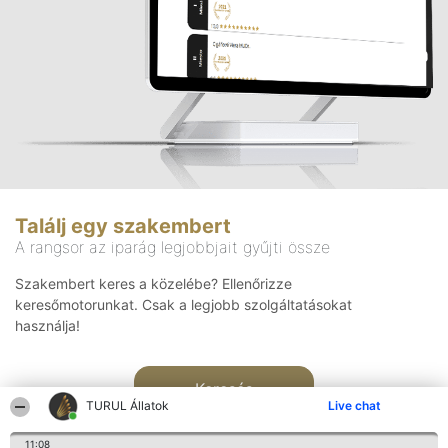
Találj egy szakembert
A rangsor az iparág legjobbjait gyűjti össze
Szakembert keres a közelébe? Ellenőrizze
keresőmotorunkat. Csak a legjobb szolgáltatásokat
használja!
Keresés
TURUL Állatok
Live chat
11:08