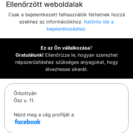
Ellenőrzött weboldalak
Csak a bejelentkezett felhasználók férhetnek hozzá
ezekhez az információkhoz.
Kattints ide a
bejelentkezéshez.
Ez az Ön vállalkozása
?
Gratulálunk!
Ellenőrizze le, hogyan szerezhet
népszerűsítéshez szükséges anyagokat, hogy
élvezhesse sikerét.
Őrbottyán
Ősz u. 11.
Nézd meg a cég profilját a