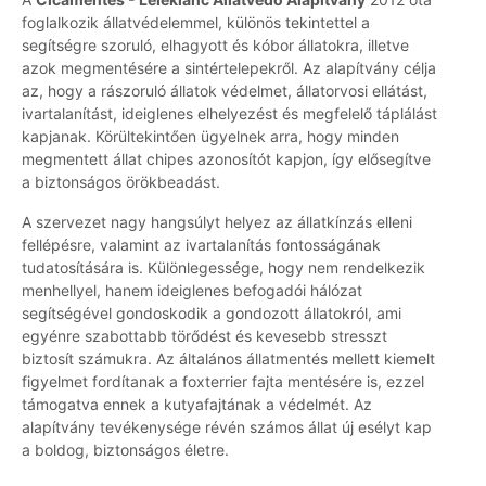
foglalkozik állatvédelemmel, különös tekintettel a
segítségre szoruló, elhagyott és kóbor állatokra, illetve
azok megmentésére a sintértelepekről. Az alapítvány célja
az, hogy a rászoruló állatok védelmet, állatorvosi ellátást,
ivartalanítást, ideiglenes elhelyezést és megfelelő táplálást
kapjanak. Körültekintően ügyelnek arra, hogy minden
megmentett állat chipes azonosítót kapjon, így elősegítve
a biztonságos örökbeadást.
A szervezet nagy hangsúlyt helyez az állatkínzás elleni
fellépésre, valamint az ivartalanítás fontosságának
tudatosítására is. Különlegessége, hogy nem rendelkezik
menhellyel, hanem ideiglenes befogadói hálózat
segítségével gondoskodik a gondozott állatokról, ami
egyénre szabottabb törődést és kevesebb stresszt
biztosít számukra. Az általános állatmentés mellett kiemelt
figyelmet fordítanak a foxterrier fajta mentésére is, ezzel
támogatva ennek a kutyafajtának a védelmét. Az
alapítvány tevékenysége révén számos állat új esélyt kap
a boldog, biztonságos életre.