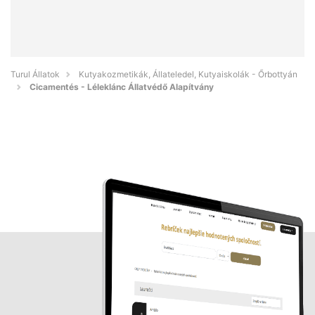
Turul Állatok
Kutyakozmetikák, Állateledel, Kutyaiskolák - Őrbottyán
Cicamentés - Léleklánc Állatvédő Alapítvány