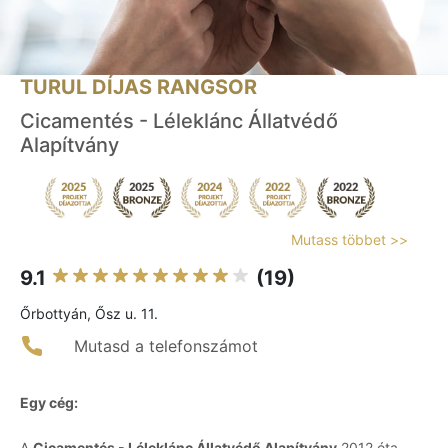
TURUL DÍJAS RANGSOR
Cicamentés - Léleklánc Állatvédő
Alapítvány
Mutass többet >>
9.1
(19)
Őrbottyán, Ősz u. 11.
Mutasd a telefonszámot
Egy cég:
A
Cicamentés - Léleklánc Állatvédő Alapítvány
2012 óta