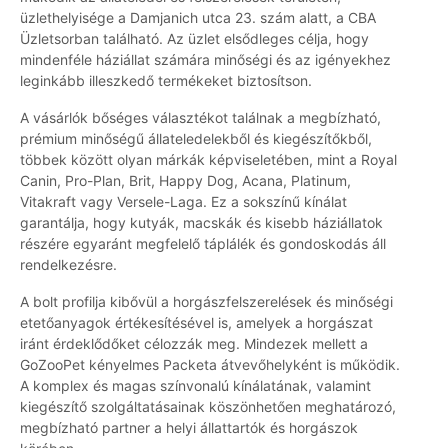
üzlethelyisége a Damjanich utca 23. szám alatt, a CBA
Üzletsorban található. Az üzlet elsődleges célja, hogy
mindenféle háziállat számára minőségi és az igényekhez
leginkább illeszkedő termékeket biztosítson.
A vásárlók bőséges választékot találnak a megbízható,
prémium minőségű állateledelekből és kiegészítőkből,
többek között olyan márkák képviseletében, mint a Royal
Canin, Pro-Plan, Brit, Happy Dog, Acana, Platinum,
Vitakraft vagy Versele-Laga. Ez a sokszínű kínálat
garantálja, hogy kutyák, macskák és kisebb háziállatok
részére egyaránt megfelelő táplálék és gondoskodás áll
rendelkezésre.
A bolt profilja kibővül a horgászfelszerelések és minőségi
etetőanyagok értékesítésével is, amelyek a horgászat
iránt érdeklődőket célozzák meg. Mindezek mellett a
GoZooPet kényelmes Packeta átvevőhelyként is működik.
A komplex és magas színvonalú kínálatának, valamint
kiegészítő szolgáltatásainak köszönhetően meghatározó,
megbízható partner a helyi állattartók és horgászok