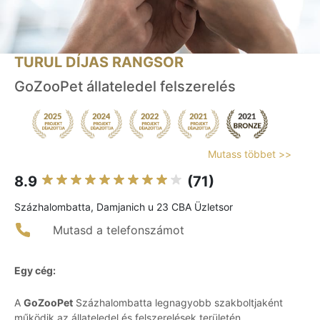
TURUL DÍJAS RANGSOR
GoZooPet állateledel felszerelés
Mutass többet >>
8.9
(71)
Százhalombatta, Damjanich u 23 CBA Üzletsor
Mutasd a telefonszámot
Egy cég:
A
GoZooPet
Százhalombatta legnagyobb szakboltjaként
működik az állateledel és felszerelések területén,