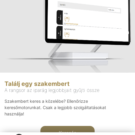
Találj egy szakembert
A rangsor az iparág legjobbjait gyűjti össze
Szakembert keres a közelébe? Ellenőrizze
keresőmotorunkat. Csak a legjobb szolgáltatásokat
használja!
Keresés