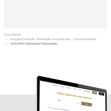
Turul Állatok
Kutyakozmetikák, Állateledel, Kutyaiskolák - Százhalombatta
GoZooPet állateledel felszerelés