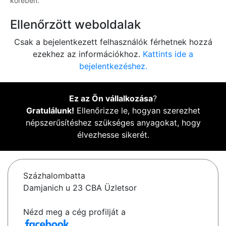
körében.
Ellenőrzött weboldalak
Csak a bejelentkezett felhasználók férhetnek hozzá
ezekhez az információkhoz.
Kattints ide a
bejelentkezéshez.
Ez az Ön vállalkozása
?
Gratulálunk!
Ellenőrizze le, hogyan szerezhet
népszerűsítéshez szükséges anyagokat, hogy
élvezhesse sikerét.
Százhalombatta
Damjanich u 23 CBA Üzletsor
Nézd meg a cég profilját a