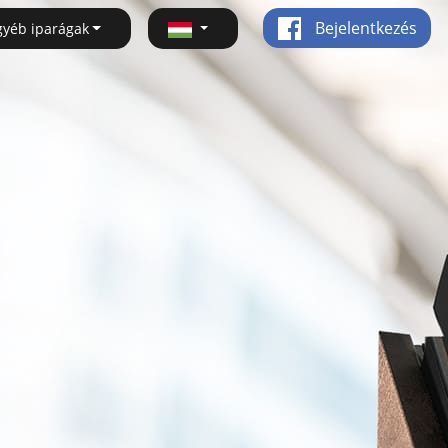
Bejelentkezés
gyéb iparágak