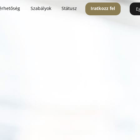
érhetőség
Szabályok
Státusz
Iratkozz fel
E