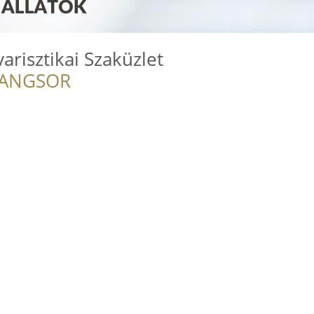
risztikai Szaküzlet
RANGSOR