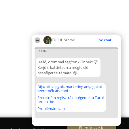
TURUL Állatok
Live chat
11:04
Helló, örömmel segítünk Önnek! 🙂
Kérjük, kattintson a megfelelő
beszélgetési témára! 🙂
Díjazott vagyok, marketing anyagokat
szeretnék átvenni
Szeretném regisztrálni cégemet a Turul
projektbe
Problémám van
Ellenőrizze le