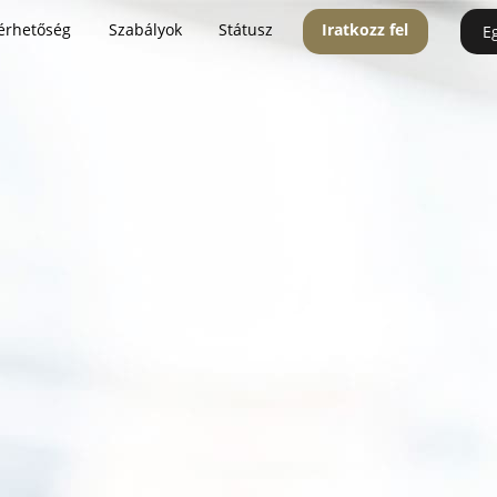
érhetőség
Szabályok
Státusz
Iratkozz fel
E