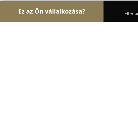
Ez az Ön vállalkozása?
Ellenő
Turul Állatok
Kutyakozmetikák, Állateledel, Kutya
Malomkert Ökoturisztikai Központ
9.8
(120)
Szob, Szob
Mutasd a telefonszámot