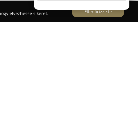
Ellenőrizze le
ogy élvezhesse sikerét.
n, a Börzsöny lábánál helyezkedik el a
zpont
, amely a fenntarthatóság és a helyi értékek
ált ismertté. Minősített ökogazdaságként főként
stermesztéssel foglalkozik, ezek nyersanyagaiból
et, tejtermékeket és növényi eredetű
ek frissességet és minőséget képviselnek a
tával igyekszik minden látogatónak lehetőséget
A szállások között a családbarát szobáktól a