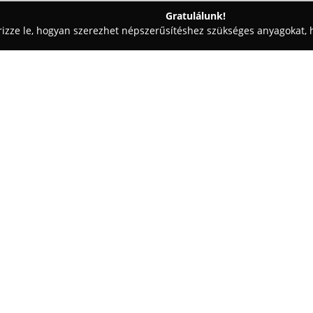
Gratulálunk!
rizze le, hogyan szerezhet népszerűsítéshez szükséges anyagokat, h
iskolák - Pest
Malomkert Ökoturisztikai Központ
Egy cég:
Szobon, a Dunakanyar térségébe
Malomkert Ökoturisztikai Kö
iránti elkötelezettsége révén v
bivalytenyésztéssel és gyümölc
Mutass többet >>
házi készítésű füstölt termékek
készítményeket állít elő, amely
vendégek asztalán.
A központ széles programkínála
biztosítani a kikapcsolódásra. 