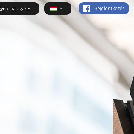
Bejelentkezés
gyéb iparágak