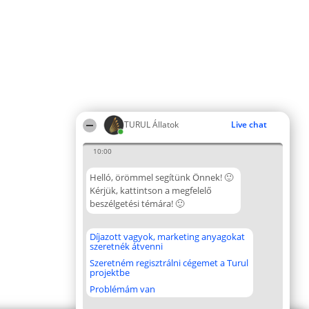
TURUL Állatok
Live chat
10:00
Helló, örömmel segítünk Önnek! 🙂
Kérjük, kattintson a megfelelő
beszélgetési témára! 🙂
Díjazott vagyok, marketing anyagokat
szeretnék átvenni
Szeretném regisztrálni cégemet a Turul
projektbe
Problémám van