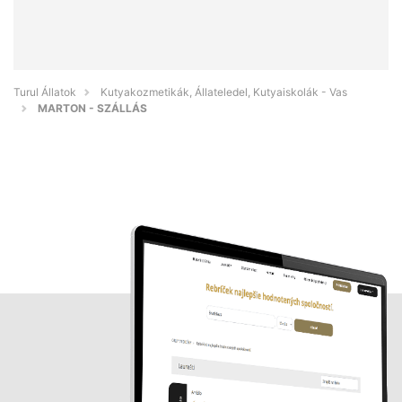
Turul Állatok
Kutyakozmetikák, Állateledel, Kutyaiskolák - Vas
MARTON - SZÁLLÁS