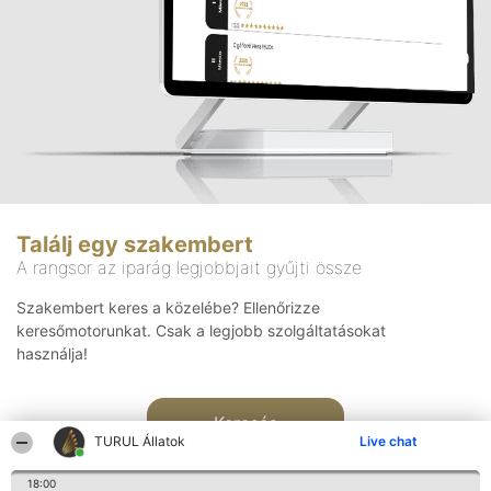
Találj egy szakembert
A rangsor az iparág legjobbjait gyűjti össze
Szakembert keres a közelébe? Ellenőrizze
keresőmotorunkat. Csak a legjobb szolgáltatásokat
használja!
Keresés
TURUL Állatok
Live chat
18:00