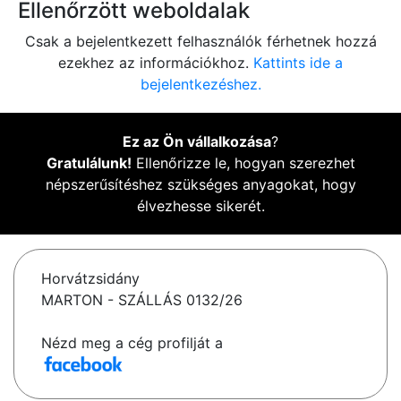
Ellenőrzött weboldalak
Csak a bejelentkezett felhasználók férhetnek hozzá
ezekhez az információkhoz.
Kattints ide a
bejelentkezéshez.
Ez az Ön vállalkozása
?
Gratulálunk!
Ellenőrizze le, hogyan szerezhet
népszerűsítéshez szükséges anyagokat, hogy
élvezhesse sikerét.
Horvátzsidány
MARTON - SZÁLLÁS 0132/26
Nézd meg a cég profilját a