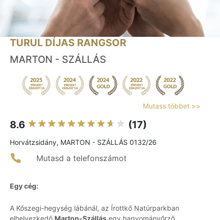
TURUL DÍJAS RANGSOR
MARTON - SZÁLLÁS
Mutass többet >>
8.6
(17)
Horvátzsidány, MARTON - SZÁLLÁS 0132/26
Mutasd a telefonszámot
Egy cég:
A Kőszegi-hegység lábánál, az Írottkő Natúrparkban
elhelyezkedő
Marton-Szállás
egy hagyományőrző