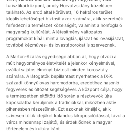
turisztikai központ, amely Horvátzsidány közelében
található. Az erdő által körülvett, 16 hektáros terület
ideális lehetőséget biztosít azok számára, akik szeretnék
felfedezni a természet közelségét, valamint a honfoglaló
magyarság kultúráját. A létesítmény változatos
programokat kínál, mint a lovaglás, íjászat és lovasíjászat,
továbbá kézműves- és lovastáborokat is szerveznek.
A Marton-Szállás egyedisége abban áll, hogy ötvözi a
múlt hagyományos életvitelét a jelenkor kényelmével,
ezáltal sajátos élményt biztosít minden korosztály
számára. A látogatók bepillantást nyerhetnek a IX-X.
századi könnyűlovas harcmodorba, eredetihez hasonló
fegyverek és öltözet segítségével. A központ célja, hogy
a természetben eltöltött idő során a résztvevők újra
kapcsolatba kerüljenek a tradíciókkal, miközben aktív
pihenésben részesülnek. Ezt azoknak kínálják, akik
szívesen töltik idejüket kalandos kikapcsolódással, távol a
város mindennapi zajától, és érdeklődnek a magyar
történelem és kultúra iránt.