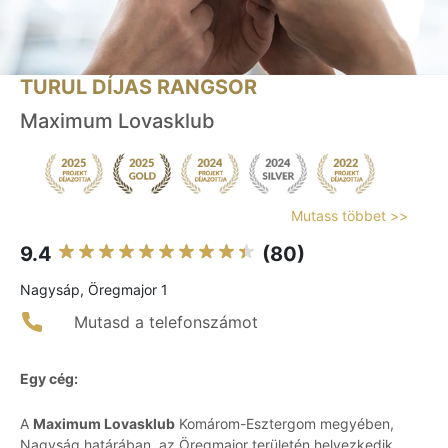
TURUL DÍJAS RANGSOR
Maximum Lovasklub
Mutass többet >>
9.4
(80)
Nagysáp, Öregmajor 1
Mutasd a telefonszámot
Egy cég:
A
Maximum Lovasklub
Komárom-Esztergom megyében,
Nagyság határában, az Öregmajor területén helyezkedik