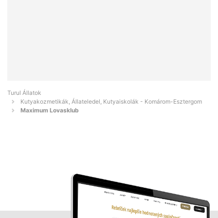
Turul Állatok
Kutyakozmetikák, Állateledel, Kutyaiskolák - Komárom-Esztergom
Maximum Lovasklub