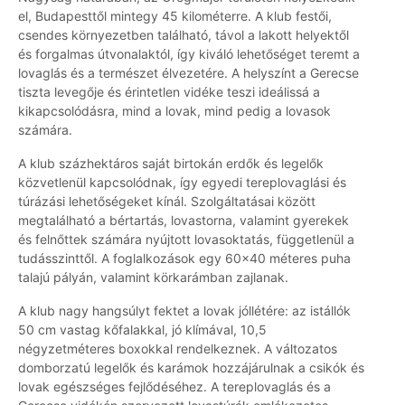
el, Budapesttől mintegy 45 kilométerre. A klub festői,
csendes környezetben található, távol a lakott helyektől
és forgalmas útvonalaktól, így kiváló lehetőséget teremt a
lovaglás és a természet élvezetére. A helyszínt a Gerecse
tiszta levegője és érintetlen vidéke teszi ideálissá a
kikapcsolódásra, mind a lovak, mind pedig a lovasok
számára.
A klub százhektáros saját birtokán erdők és legelők
közvetlenül kapcsolódnak, így egyedi tereplovaglási és
túrázási lehetőségeket kínál. Szolgáltatásai között
megtalálható a bértartás, lovastorna, valamint gyerekek
és felnőttek számára nyújtott lovasoktatás, függetlenül a
tudásszinttől. A foglalkozások egy 60x40 méteres puha
talajú pályán, valamint körkarámban zajlanak.
A klub nagy hangsúlyt fektet a lovak jóllétére: az istállók
50 cm vastag kőfalakkal, jó klímával, 10,5
négyzetméteres boxokkal rendelkeznek. A változatos
domborzatú legelők és karámok hozzájárulnak a csikók és
lovak egészséges fejlődéséhez. A tereplovaglás és a