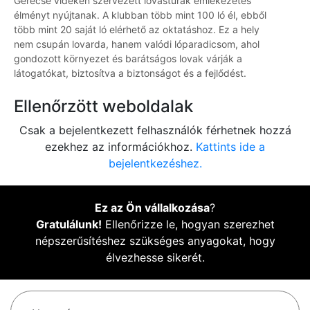
Gerecse vidékén szervezett lovastúrák emlékezetes
élményt nyújtanak. A klubban több mint 100 ló él, ebből
több mint 20 saját ló elérhető az oktatáshoz. Ez a hely
nem csupán lovarda, hanem valódi lóparadicsom, ahol
gondozott környezet és barátságos lovak várják a
látogatókat, biztosítva a biztonságot és a fejlődést.
Ellenőrzött weboldalak
Csak a bejelentkezett felhasználók férhetnek hozzá
ezekhez az információkhoz.
Kattints ide a
bejelentkezéshez.
Ez az Ön vállalkozása
?
Gratulálunk!
Ellenőrizze le, hogyan szerezhet
népszerűsítéshez szükséges anyagokat, hogy
élvezhesse sikerét.