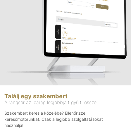
Találj egy szakembert
A rangsor az iparág legjobbjait gyűjti össze
Szakembert keres a közelébe? Ellenőrizze
keresőmotorunkat. Csak a legjobb szolgáltatásokat
használja!