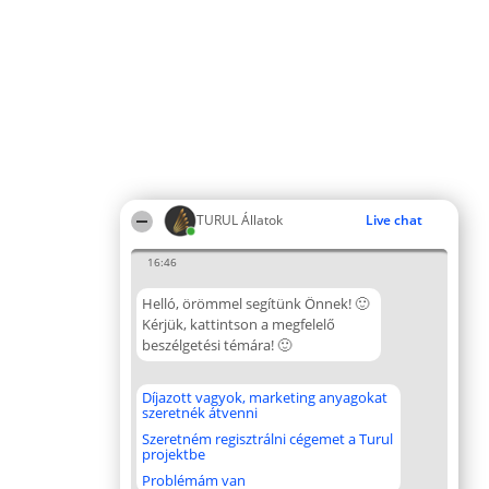
TURUL Állatok
Live chat
16:46
Helló, örömmel segítünk Önnek! 🙂
Kérjük, kattintson a megfelelő
beszélgetési témára! 🙂
Díjazott vagyok, marketing anyagokat
szeretnék átvenni
Szeretném regisztrálni cégemet a Turul
projektbe
Problémám van