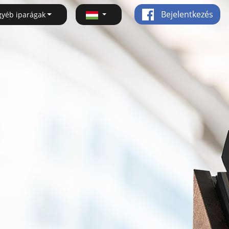
Bejelentkezés
gyéb iparágak