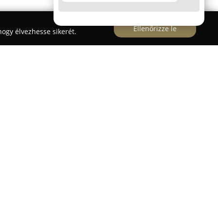
Ellenőrizze le
ogy élvezhesse sikerét.
Állateledel
1998 óta működik Budapesten,
 igényeit. Termékkínálatában a kutyák és macskák
prémium, illetve szuperprémium – száraz- és
llergiára hajlamos kedvencekről sem feledkeznek
lergén eledeleket is kínálnak. Emellett jelentős
ott húsok, amelyek lehetővé teszik a táplálkozás
bbé tételét.
. Bt.
boltokban találhatók különböző kiegészítők