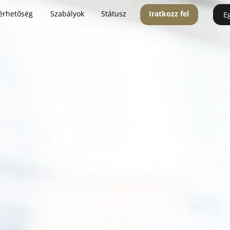
érhetőség
Szabályok
Státusz
Iratkozz fel
E