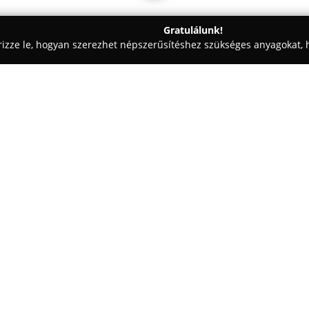
Gratulálunk!
rizze le, hogyan szerezhet népszerűsítéshez szükséges anyagokat, h
aiskolák - Budapest
allateledeles.hu
Egy cég:
A
Molly XXI. Bt. Kutya-Macska 
kiszolgálva a helyi állattartók
számára különböző minőségű – 
nedvestápok szerepelnek. Az a
Mutass többet >>
meg, számukra változatos hypoal
választékban kaphatók fagyaszt
változatosabbá és természetese
A táplálékok mellett a
Molly XXI