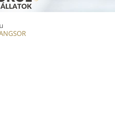
hu
RANGSOR