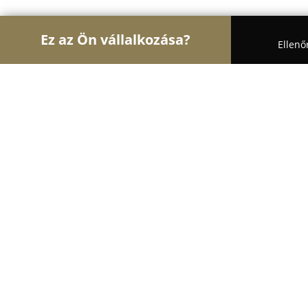
Ez az Ön vállalkozása?
Ellenő
Turul Állatok
Kutyakozmetikák, Állateledel, Kuty
allateledeles.hu
9.8
(115)
Budapest, Szlovák út 72/a.
Mutasd a telefonszámot