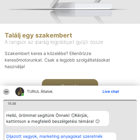
Találj egy szakembert
A rangsor az iparág legjobbjait gyűjti össze
Szakembert keres a közelébe? Ellenőrizze
keresőmotorunkat. Csak a legjobb szolgáltatásokat
használja!
Keresés
TURUL Állatok
Live chat
15:26
Helló, örömmel segítünk Önnek! 🙂Kérjük,
kattintson a megfelelő beszélgetési témára! 🙂
Rangsorszervező
Népszavazás
Elérhetőség
Díjazott vagyok, marketing anyagokat szeretnék
SC Beautiful Company S.R.L.
Nyertesek
Elérhetőség