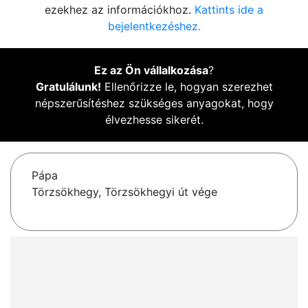
ezekhez az információkhoz.
Kattints ide a
bejelentkezéshez.
Ez az Ön vállalkozása
?
Gratulálunk!
Ellenőrizze le, hogyan szerezhet
népszerűsítéshez szükséges anyagokat, hogy
élvezhesse sikerét.
Pápa
Törzsökhegy, Törzsökhegyi út vége