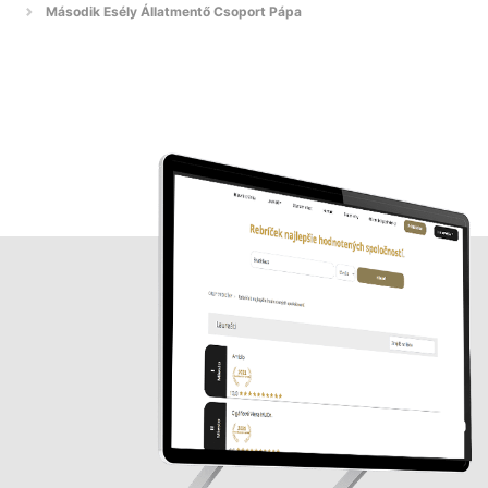
Második Esély Állatmentő Csoport Pápa