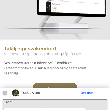
Találj egy szakembert
A rangsor az iparág legjobbjait gyűjti össze
Szakembert keres a közelébe? Ellenőrizze
keresőmotorunkat. Csak a legjobb szolgáltatásokat
használja!
Keresés
TURUL Állatok
Live chat
05:01