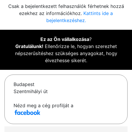
Csak a bejelentkezett felhasználók férhetnek hozzá
ezekhez az információkhoz.
Kattints ide a
bejelentkezéshez.
Ez az Ön vállalkozása
?
Gratulálunk!
Ellenőrizze le, hogyan szerezhet
népszerűsítéshez szükséges anyagokat, hogy
élvezhesse sikerét.
Budapest
Szentmihályi út
Nézd meg a cég profilját a