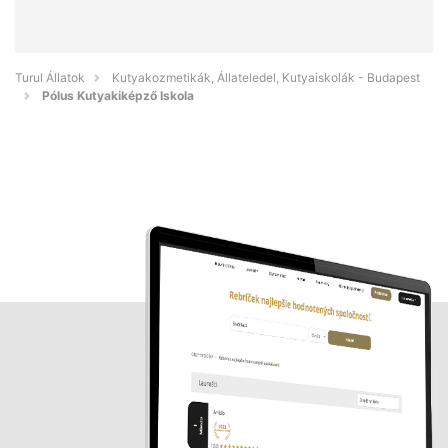
Turul Állatok
Kutyakozmetikák, Állateledel, Kutyaiskolák - Budapest
Pólus Kutyakiképző Iskola