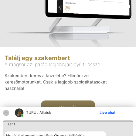
Találj egy szakembert
A rangsor az iparág legjobbjait gyűjti össze
Szakembert keres a közelébe? Ellenőrizze
keresőmotorunkat. Csak a legjobb szolgáltatásokat
használja!
Keresés
TURUL Állatok
Live chat
23:11
Helló, örömmel segítünk Önnek! 🙂Kérjük,