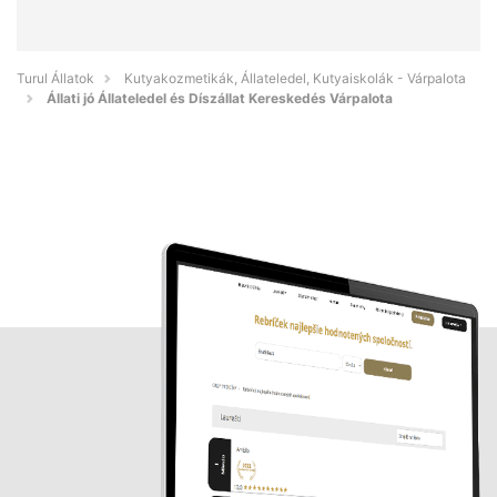
Turul Állatok
Kutyakozmetikák, Állateledel, Kutyaiskolák - Várpalota
Állati jó Állateledel és Díszállat Kereskedés Várpalota