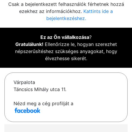
Csak a bejelentkezett felhasználók férhetnek hozzá
ezekhez az információkhoz.
Kattints ide a
bejelentkezéshez.
Ez az Ön vállalkozása
?
Gratulálunk!
Ellenőrizze le, hogyan szerezhet
népszerűsítéshez szükséges anyagokat, hogy
élvezhesse sikerét.
Várpalota
Táncsics Mihály utca 11.
Nézd meg a cég profilját a