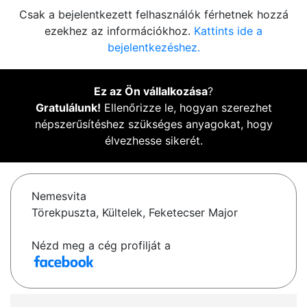
Csak a bejelentkezett felhasználók férhetnek hozzá
ezekhez az információkhoz.
Kattints ide a
bejelentkezéshez.
Ez az Ön vállalkozása
?
Gratulálunk!
Ellenőrizze le, hogyan szerezhet
népszerűsítéshez szükséges anyagokat, hogy
élvezhesse sikerét.
Nemesvita
Törekpuszta, Kültelek, Feketecser Major
Nézd meg a cég profilját a