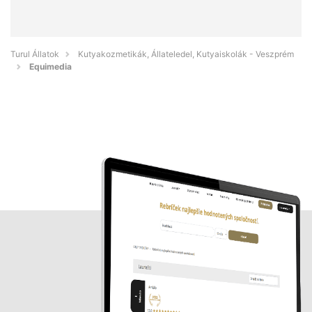
Turul Állatok
Kutyakozmetikák, Állateledel, Kutyaiskolák - Veszprém
Equimedia