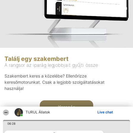
Találj egy szakembert
A rangsor az iparág legjobbjait gyűjti össze
Szakembert keres a közelébe? Ellenőrizze
keresőmotorunkat. Csak a legjobb szolgáltatásokat
használja!
Keresés
TURUL Állatok
Live chat
06:28