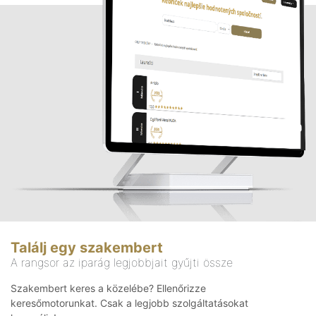
Találj egy szakembert
A rangsor az iparág legjobbjait gyűjti össze
Szakembert keres a közelébe? Ellenőrizze
keresőmotorunkat. Csak a legjobb szolgáltatásokat