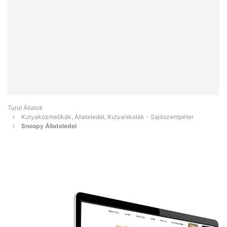
Turul Állatok
Kutyakozmetikák, Állateledel, Kutyaiskolák - Sajószentpéter
Snoopy Állateledel