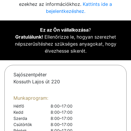
ezekhez az információkhoz.
Kattints ide a
bejelentkezéshez.
Ez az Ön vállalkozása
?
Gratulálunk!
Ellenőrizze le, hogyan szerezhet
népszerűsítéshez szükséges anyagokat, hogy
élvezhesse sikerét.
Sajószentpéter
Kossuth Lajos út 220
Munkaprogram:
Hétfő
8:00–17:00
Kedd
8:00–17:00
Szerda
8:00–17:00
Csütörtök
8:00–17:00
Péntek
8:00–17:00