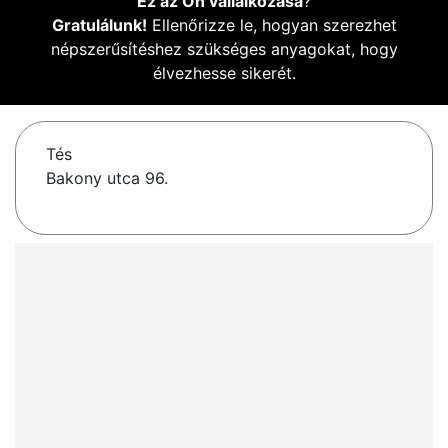
Ez az Ön vállalkozása
?
Gratulálunk!
Ellenőrizze le, hogyan szerezhet
népszerűsítéshez szükséges anyagokat, hogy
élvezhesse sikerét.
Tés
Bakony utca 96.