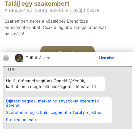
Találj egy szakembert
A rangsor az iparág legjobbjait gyűjti össze
Szakembert keres a közelébe? Ellenőrizze
keresőmotorunkat. Csak a legjobb szolgáltatásokat
használja!
Keresés
TURUL Állatok
Live chat
23:04
Helló, örömmel segítünk Önnek! 🙂Kérjük,
kattintson a megfelelő beszélgetési témára! 🙂
Rangsorszervező
Népszavazás
Elérhetőség
Díjazott vagyok, marketing anyagokat szeretnék
SC Beautiful Company S.R.L.
Nyertesek
Elérhetőség
átvenni
Bulevardul Aleea Timișul De
Az összes
Sus Nr. 2, Bl. A30, Sc. A, Et.
díjazottak
Szeretném regisztrálni cégemet a Turul projektbe
4, Ap. 13
listája
Problémám van
Bukarest 53-238
Szabályok
Adószám 36737675
Státusz
tel: +363 033 425 71
Polityka
Prywatności