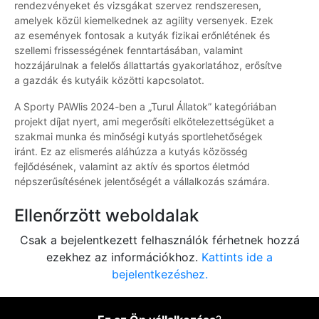
rendezvényeket és vizsgákat szervez rendszeresen,
amelyek közül kiemelkednek az agility versenyek. Ezek
az események fontosak a kutyák fizikai erőnlétének és
szellemi frissességének fenntartásában, valamint
hozzájárulnak a felelős állattartás gyakorlatához, erősítve
a gazdák és kutyáik közötti kapcsolatot.
A Sporty PAWlis 2024-ben a „Turul Állatok” kategóriában
projekt díjat nyert, ami megerősíti elkötelezettségüket a
szakmai munka és minőségi kutyás sportlehetőségek
iránt. Ez az elismerés aláhúzza a kutyás közösség
fejlődésének, valamint az aktív és sportos életmód
népszerűsítésének jelentőségét a vállalkozás számára.
Ellenőrzött weboldalak
Csak a bejelentkezett felhasználók férhetnek hozzá
ezekhez az információkhoz.
Kattints ide a
bejelentkezéshez.