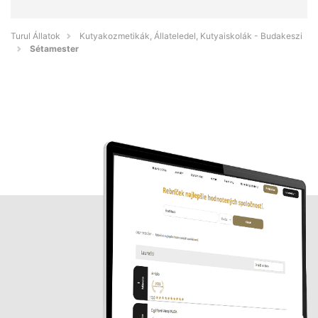
Turul Állatok
Kutyakozmetikák, Állateledel, Kutyaiskolák - Budakeszi
Sétamester