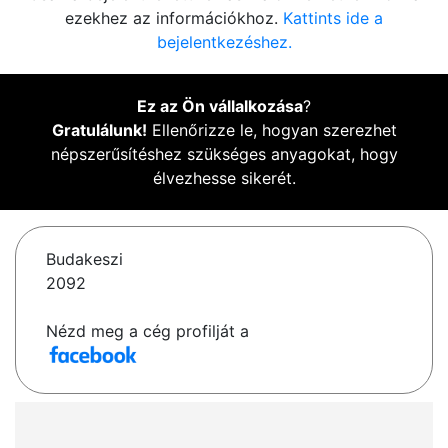
ezekhez az információkhoz.
Kattints ide a
bejelentkezéshez.
Ez az Ön vállalkozása
?
Gratulálunk!
Ellenőrizze le, hogyan szerezhet
népszerűsítéshez szükséges anyagokat, hogy
élvezhesse sikerét.
Budakeszi
2092
Nézd meg a cég profilját a