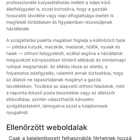
professzionális kutyasétáltatás mellett a teljes körű
állatfelügyelet is, ezzel biztosítva, hogy a gazdák
hosszabb távolléte vagy napi elfoglaltsága esetén is
megfelelő törődésben és figyelemben részesüljenek
háziállataik.
A szolgáltatási paletta magában foglalja a különböző fajok
— például kutyák, macskák, madarak, hüllők, nyulak és
halak — otthoni felügyeletét, ezáltal segítve a háziállatok
megszokott környezetben történő ellátását és mindennapi
rutinjuk megtartását. Az ellátás része az etetés, a
folyamatos odafigyelés, valamint annak biztosítása, hogy
az állatok ne tapasztaljanak magányt a gazda
távollétében. Továbbá az alapvető otthoni feladatok, mint
a naponta érkező posta beszedése vagy az állatszőr
eltávolítása, szintén választhatók kényelmi
szolgáltatásként, támogatva ezzel a tulajdonosok
nyugalmát.
Ellenőrzött weboldalak
Csak a bejelentkezett felhasználók férhetnek hozzá