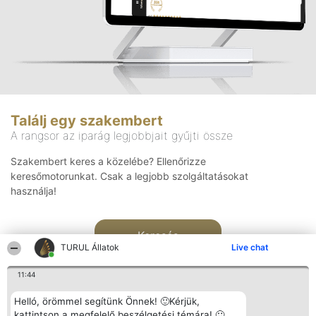
Találj egy szakembert
A rangsor az iparág legjobbjait gyűjti össze
Szakembert keres a közelébe? Ellenőrizze
keresőmotorunkat. Csak a legjobb szolgáltatásokat
használja!
Keresés
TURUL Állatok
Live chat
11:44
Helló, örömmel segítünk Önnek! 🙂Kérjük,
kattintson a megfelelő beszélgetési témára! 🙂