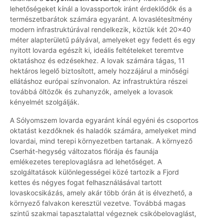
lehetőségeket kínál a lovassportok iránt érdeklődők és a
természetbarátok számára egyaránt. A lovaslétesítmény
modern infrastruktúrával rendelkezik, köztük két 20x40
méter alapterületű pályával, amelyeket egy fedett és egy
nyitott lovarda egészít ki, ideális feltételeket teremtve
oktatáshoz és edzésekhez. A lovak számára tágas, 11
hektáros legelő biztosított, amely hozzájárul a minőségi
ellátáshoz európai színvonalon. Az infrastruktúra részei
továbbá öltözők és zuhanyzók, amelyek a lovasok
kényelmét szolgálják.
A Sólyomszem lovarda egyaránt kínál egyéni és csoportos
oktatást kezdőknek és haladók számára, amelyeket mind
lovardai, mind terepi környezetben tartanak. A környező
Cserhát-hegység változatos flórája és faunája
emlékezetes tereplovaglásra ad lehetőséget. A
szolgáltatások különlegességei közé tartozik a Fjord
kettes és négyes fogat felhasználásával tartott
lovaskocsikázás, amely akár több órán át is élvezhető, a
környező falvakon keresztül vezetve. Továbbá magas
szintű szakmai tapasztalattal végeznek csikóbelovaglást,