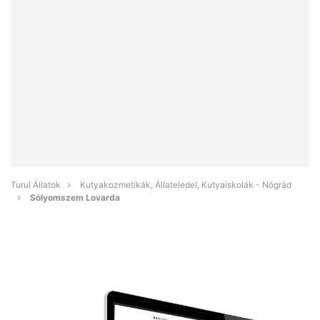
Turul Állatok
Kutyakozmetikák, Állateledel, Kutyaiskolák - Nógrád
Sólyomszem Lovarda