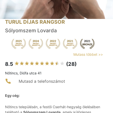
TURUL DÍJAS RANGSOR
Sólyomszem Lovarda
Mutass többet >>
8.5
(28)
Nőtincs, Diófa utca 41
Mutasd a telefonszámot
Egy cég:
Nőtincs településén, a festői Cserhát-hegység ölelésében
található a
Sólyomszem Lovarda
, amely különleges