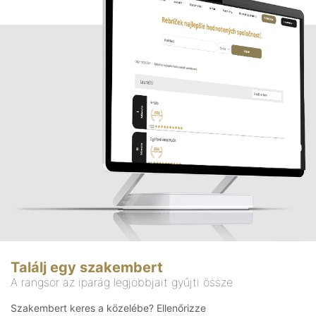
Találj egy szakembert
A rangsor az iparág legjobbjait gyűjti össze
Szakembert keres a közelébe? Ellenőrizze