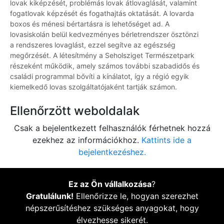
lovak kiképzését, problémás lovak átlovaglását, valamint
fogatlovak képzését és fogathajtás oktatását. A lovarda
boxos és ménesi bértartásra is lehetőséget ad. A
lovasiskolán belül kedvezményes bérletrendszer ösztönzi
a rendszeres lovaglást, ezzel segítve az egészség
megőrzését. A létesítmény a Seholsziget Természetpark
részeként működik, amely számos további szabadidős és
családi programmal bővíti a kínálatot, így a régió egyik
kiemelkedő lovas szolgáltatójaként tartják számon.
Ellenőrzött weboldalak
Csak a bejelentkezett felhasználók férhetnek hozzá
ezekhez az információkhoz.
Kattints ide a
bejelentkezéshez.
Ez az Ön vállalkozása
?
Gratulálunk!
Ellenőrizze le, hogyan szerezhet
népszerűsítéshez szükséges anyagokat, hogy
élvezhesse sikerét.