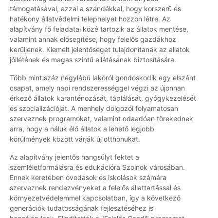
támogatásával, azzal a szándékkal, hogy korszerű és
hatékony állatvédelmi telephelyet hozzon létre. Az
alapítvány fő feladatai közé tartozik az állatok mentése,
valamint annak elősegítése, hogy felelős gazdákhoz
kerüljenek. Kiemelt jelentőséget tulajdonítanak az állatok
jóllétének és magas szintű ellátásának biztosítására.
Több mint száz négylábú lakóról gondoskodik egy elszánt
csapat, amely napi rendszerességgel végzi az újonnan
érkező állatok karanténozását, táplálását, gyógykezelését
és szocializációját. A menhely dolgozói folyamatosan
szerveznek programokat, valamint odaadóan törekednek
arra, hogy a náluk élő állatok a lehető legjobb
körülmények között várják új otthonukat.
Az alapítvány jelentős hangsúlyt fektet a
szemléletformálásra és edukációra Szolnok városában.
Ennek keretében óvodások és iskolások számára
szerveznek rendezvényeket a felelős állattartással és
környezetvédelemmel kapcsolatban, így a következő
generációk tudatosságának fejlesztéséhez is