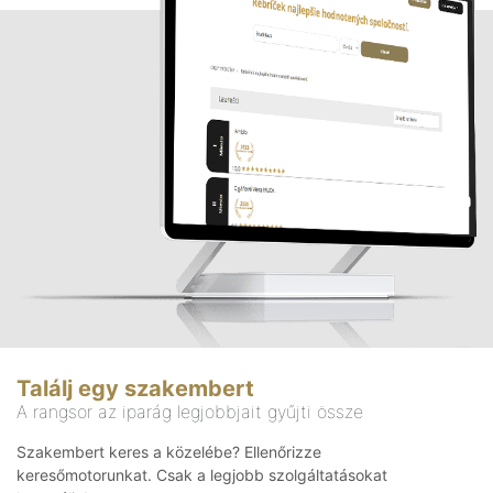
Találj egy szakembert
A rangsor az iparág legjobbjait gyűjti össze
Szakembert keres a közelébe? Ellenőrizze
keresőmotorunkat. Csak a legjobb szolgáltatásokat