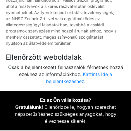
hozzájárulnak. Elindították a "Felelős Gazdi" programot,
ahol a résztvevők a sikeres részvétel után oklevelet
nyerhetnek el. Az ilyen kiterjedt oktatási tevékenységek,
az NHSZ Zounok Zrt.-vel való együttműködés az
állategészségügyi feladatokban, továbbá a családi
programok szervezése mind hozzájárulnak ahhoz, hogy a
menhely összetett, magas színvonalú szolgáltatást
nyújtson az állatvédelem területén.
Ellenőrzött weboldalak
Csak a bejelentkezett felhasználók férhetnek hozzá
ezekhez az információkhoz.
Kattints ide a
bejelentkezéshez.
Ez az Ön vállalkozása
?
Gratulálunk!
Ellenőrizze le, hogyan szerezhet
népszerűsítéshez szükséges anyagokat, hogy
élvezhesse sikerét.