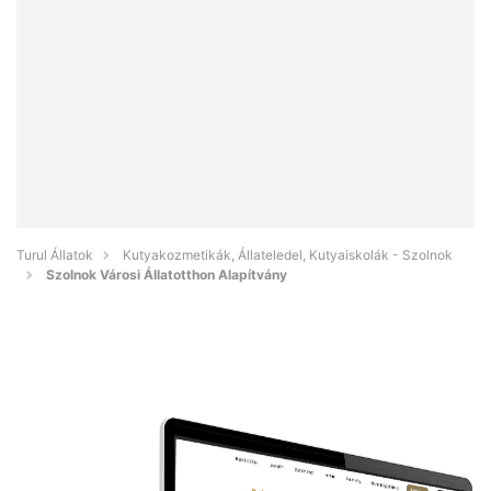
Turul Állatok
Kutyakozmetikák, Állateledel, Kutyaiskolák - Szolnok
Szolnok Városi Állatotthon Alapítvány