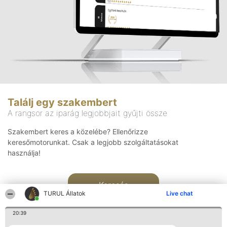
Találj egy szakembert
A rangsor az iparág legjobbjait gyűjti össze
Szakembert keres a közelébe? Ellenőrizze
keresőmotorunkat. Csak a legjobb szolgáltatásokat
használja!
Keresés
TURUL Állatok
Live chat
20:39