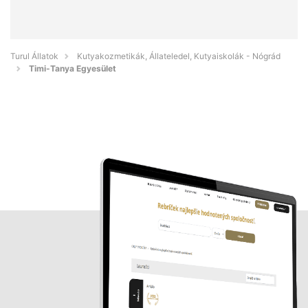
Turul Állatok
Kutyakozmetikák, Állateledel, Kutyaiskolák - Nógrád
Timi-Tanya Egyesület