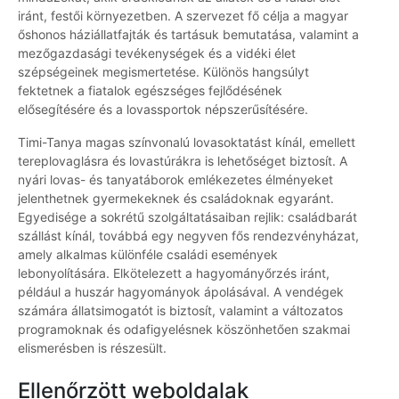
iránt, festői környezetben. A szervezet fő célja a magyar
őshonos háziállatfajták és tartásuk bemutatása, valamint a
mezőgazdasági tevékenységek és a vidéki élet
szépségeinek megismertetése. Különös hangsúlyt
fektetnek a fiatalok egészséges fejlődésének
elősegítésére és a lovassportok népszerűsítésére.
Timi-Tanya magas színvonalú lovasoktatást kínál, emellett
tereplovaglásra és lovastúrákra is lehetőséget biztosít. A
nyári lovas- és tanyatáborok emlékezetes élményeket
jelenthetnek gyermekeknek és családoknak egyaránt.
Egyedisége a sokrétű szolgáltatásaiban rejlik: családbarát
szállást kínál, továbbá egy negyven fős rendezvényházat,
amely alkalmas különféle családi események
lebonyolítására. Elkötelezett a hagyományőrzés iránt,
például a huszár hagyományok ápolásával. A vendégek
számára állatsimogatót is biztosít, valamint a változatos
programoknak és odafigyelésnek köszönhetően szakmai
elismerésben is részesült.
Ellenőrzött weboldalak