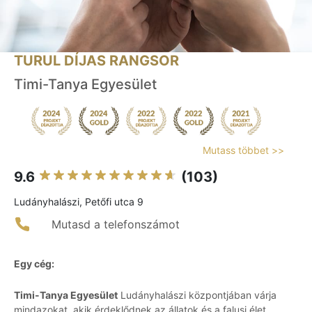
TURUL DÍJAS RANGSOR
Timi-Tanya Egyesület
Mutass többet >>
9.6
(103)
Ludányhalászi, Petőfi utca 9
Mutasd a telefonszámot
Egy cég:
Timi-Tanya Egyesület
Ludányhalászi központjában várja
mindazokat, akik érdeklődnek az állatok és a falusi élet