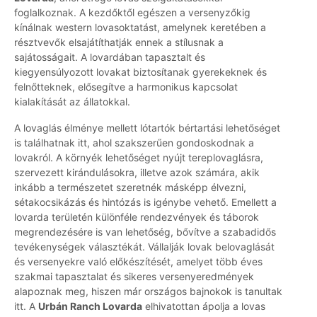
foglalkoznak. A kezdőktől egészen a versenyzőkig
kínálnak western lovasoktatást, amelynek keretében a
résztvevők elsajátíthatják ennek a stílusnak a
sajátosságait. A lovardában tapasztalt és
kiegyensúlyozott lovakat biztosítanak gyerekeknek és
felnőtteknek, elősegítve a harmonikus kapcsolat
kialakítását az állatokkal.
A lovaglás élménye mellett lótartók bértartási lehetőséget
is találhatnak itt, ahol szakszerűen gondoskodnak a
lovakról. A környék lehetőséget nyújt tereplovaglásra,
szervezett kirándulásokra, illetve azok számára, akik
inkább a természetet szeretnék másképp élvezni,
sétakocsikázás és hintózás is igénybe vehető. Emellett a
lovarda területén különféle rendezvények és táborok
megrendezésére is van lehetőség, bővítve a szabadidős
tevékenységek választékát. Vállalják lovak belovaglását
és versenyekre való előkészítését, amelyet több éves
szakmai tapasztalat és sikeres versenyeredmények
alapoznak meg, hiszen már országos bajnokok is tanultak
itt. A
Urbán Ranch Lovarda
elhivatottan ápolja a lovas