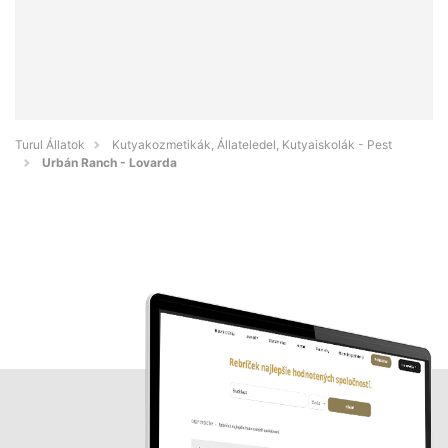
Turul Állatok
Kutyakozmetikák, Állateledel, Kutyaiskolák - Pest
Urbán Ranch - Lovarda