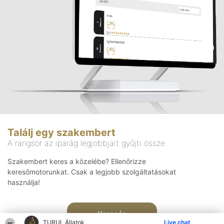
Találj egy szakembert
A rangsor az iparág legjobbjait gyűjti össze
Szakembert keres a közelébe? Ellenőrizze
keresőmotorunkat. Csak a legjobb szolgáltatásokat
használja!
Keresés
TURUL Állatok
Live chat