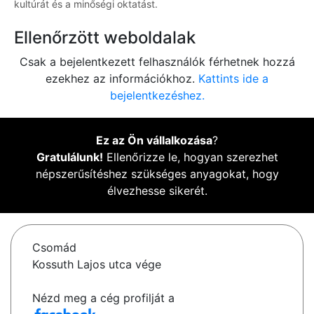
kultúrát és a minőségi oktatást.
Ellenőrzött weboldalak
Csak a bejelentkezett felhasználók férhetnek hozzá
ezekhez az információkhoz.
Kattints ide a
bejelentkezéshez.
Ez az Ön vállalkozása
?
Gratulálunk!
Ellenőrizze le, hogyan szerezhet
népszerűsítéshez szükséges anyagokat, hogy
élvezhesse sikerét.
Csomád
Kossuth Lajos utca vége
Nézd meg a cég profilját a