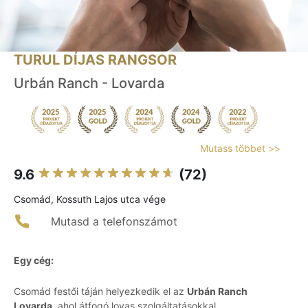
TURUL DÍJAS RANGSOR
Urbán Ranch - Lovarda
Mutass többet >>
9.6
(72)
Csomád, Kossuth Lajos utca vége
Mutasd a telefonszámot
Egy cég:
Csomád festői táján helyezkedik el az
Urbán Ranch
Lovarda
, ahol átfogó lovas szolgáltatásokkal