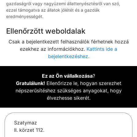
gazdaságról vagy nagyüzemi állattenyésztésről van szó,
ezzel támogatva az állatok jólétét és a gazdák
eredményességét.
Ellenőrzött weboldalak
Csak a bejelentkezett felhasználók férhetnek hozzá
ezekhez az információkhoz.
Kattints ide a
bejelentkezéshez.
Ez az Ön vállalkozása
?
Gratulálunk!
Ellenőrizze le, hogyan szerezhet
népszerűsítéshez szükséges anyagokat, hogy
élvezhesse sikerét.
Szatymaz
II. körzet 112.