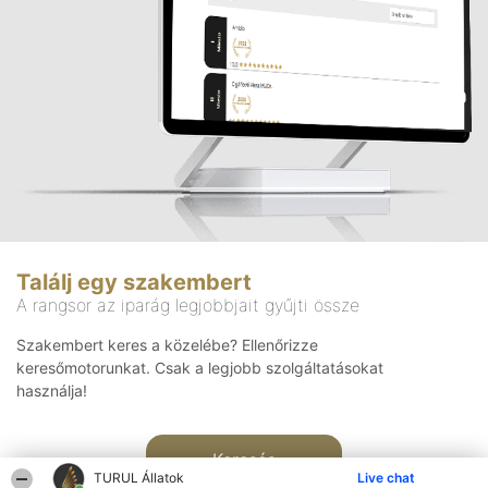
Találj egy szakembert
A rangsor az iparág legjobbjait gyűjti össze
Szakembert keres a közelébe? Ellenőrizze
keresőmotorunkat. Csak a legjobb szolgáltatásokat
használja!
Keresés
TURUL Állatok
Live chat