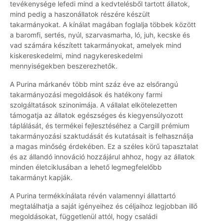
tevékenysége lefedi mind a kedvtelésből tartott állatok,
mind pedig a haszonállatok részére készült
takarmányokat. A kínálat magában foglalja többek között
a baromfi, sertés, nyúl, szarvasmarha, ló, juh, kecske és
vad számára készített takarmányokat, amelyek mind
kiskereskedelmi, mind nagykereskedelmi
mennyiségekben beszerezhetők.
A Purina márkanév több mint száz éve az elsőrangú
takarmányozási megoldások és hatékony farmi
szolgáltatások szinonimája. A vállalat elkötelezetten
támogatja az állatok egészséges és kiegyensúlyozott
táplálását, és termékei fejlesztéséhez a Cargill prémium
takarmányozási szaktudását és kutatásait is felhasználja
a magas minőség érdekében. Ez a széles körű tapasztalat
és az állandó innováció hozzájárul ahhoz, hogy az állatok
minden életciklusában a lehető legmegfelelőbb
takarmányt kapják.
A Purina termékkínálata révén valamennyi állattartó
megtalálhatja a saját igényeihez és céljaihoz legjobban illő
megoldásokat, függetlenül attól, hogy családi