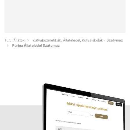
Turul Állatok
Kutyakozmetikák, Állateledel, Kutyaiskolák - Szatymaz
Purina Állateledel Szatymaz