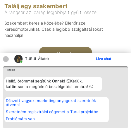
Találj egy szakembert
A rangsor az iparág legjobbjait gyűjti össze
Szakembert keres a közelébe? Ellenőrizze
keresőmotorunkat. Csak a legjobb szolgáltatásokat
használja!
Keresés
TURUL Állatok
Live chat
09:13
Helló, örömmel segítünk Önnek! 🙂Kérjük,
kattintson a megfelelő beszélgetési témára! 🙂
Rangsorszervező
Népszavazás
Elérhetőség
Díjazott vagyok, marketing anyagokat szeretnék
SC Beautiful Company S.R.L.
Nyertesek
Elérhetőség
átvenni
Bulevardul Aleea Timișul De
Az összes
Sus Nr. 2, Bl. A30, Sc. A, Et.
díjazottak
Szeretném regisztrálni cégemet a Turul projektbe
4, Ap. 13
listája
Problémám van
Bukarest 53-238
Szabályok
Adószám 36737675
Státusz
tel: +363 033 425 71
Polityka