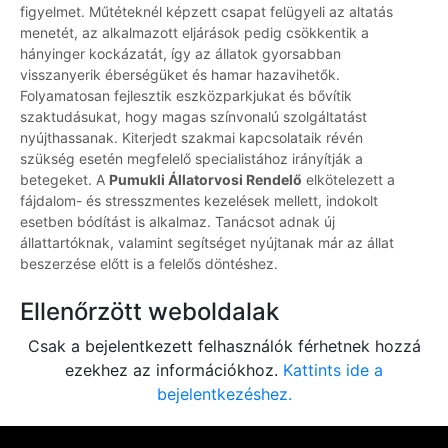
figyelmet. Műtéteknél képzett csapat felügyeli az altatás
menetét, az alkalmazott eljárások pedig csökkentik a
hányinger kockázatát, így az állatok gyorsabban
visszanyerik éberségüket és hamar hazavihetők.
Folyamatosan fejlesztik eszközparkjukat és bővítik
szaktudásukat, hogy magas színvonalú szolgáltatást
nyújthassanak. Kiterjedt szakmai kapcsolataik révén
szükség esetén megfelelő specialistához irányítják a
betegeket. A
Pumukli Állatorvosi Rendelő
elkötelezett a
fájdalom- és stresszmentes kezelések mellett, indokolt
esetben bódítást is alkalmaz. Tanácsot adnak új
állattartóknak, valamint segítséget nyújtanak már az állat
beszerzése előtt is a felelős döntéshez.
Ellenőrzött weboldalak
Csak a bejelentkezett felhasználók férhetnek hozzá
ezekhez az információkhoz.
Kattints ide a
bejelentkezéshez.