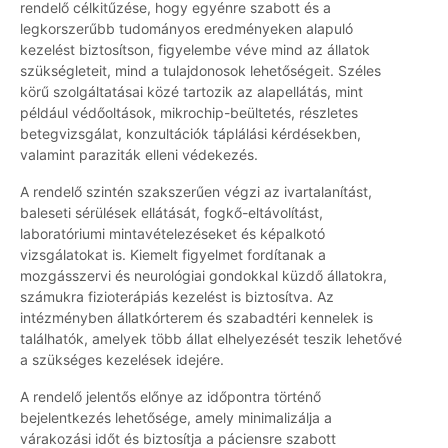
rendelő célkitűzése, hogy egyénre szabott és a
legkorszerűbb tudományos eredményeken alapuló
kezelést biztosítson, figyelembe véve mind az állatok
szükségleteit, mind a tulajdonosok lehetőségeit. Széles
körű szolgáltatásai közé tartozik az alapellátás, mint
például védőoltások, mikrochip-beültetés, részletes
betegvizsgálat, konzultációk táplálási kérdésekben,
valamint paraziták elleni védekezés.
A rendelő szintén szakszerűen végzi az ivartalanítást,
baleseti sérülések ellátását, fogkő-eltávolítást,
laboratóriumi mintavételezéseket és képalkotó
vizsgálatokat is. Kiemelt figyelmet fordítanak a
mozgásszervi és neurológiai gondokkal küzdő állatokra,
számukra fizioterápiás kezelést is biztosítva. Az
intézményben állatkórterem és szabadtéri kennelek is
találhatók, amelyek több állat elhelyezését teszik lehetővé
a szükséges kezelések idejére.
A rendelő jelentős előnye az időpontra történő
bejelentkezés lehetősége, amely minimalizálja a
várakozási időt és biztosítja a páciensre szabott