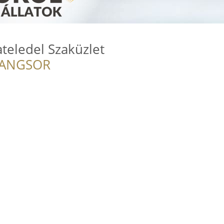
teledel Szaküzlet
RANGSOR