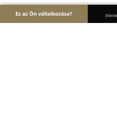
Ez az Ön vállalkozása?
Ellenő
Turul Állatok
Kutyakozmetikák, Állateledel, Kuty
Green-Dog Állateledel Szaküzlet
9.3
(59)
Budapest, Kossuth Lajos utca 93.
Mutasd a telefonszámot