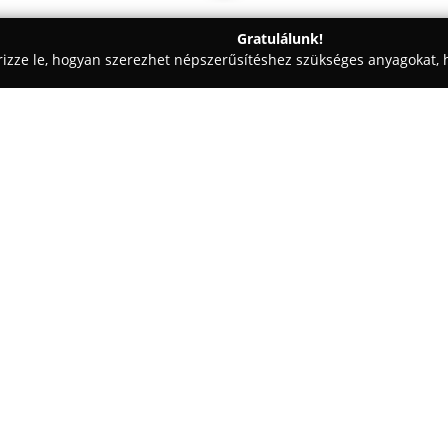
Gratulálunk!
rizze le, hogyan szerezhet népszerűsítéshez szükséges anyagokat, h
aiskolák - Budapest
Green-Dog Állateledel Szaküzlet
Egy cég:
A főváros XX. kerületében, a K
Dog Állateledel Szaküzlet
gazda
közönséget. Az üzletben nemcsa
és felszerelési termékek, hanem 
kétéltűek és madarak gazdáit is
A speciális igények figyelembev
amelyek egészségügyi problémá
élőállat-választékában megtalá