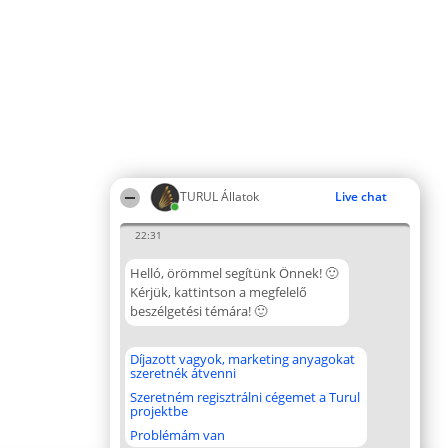
TURUL Állatok
Live chat
22:31
Helló, örömmel segítünk Önnek! 🙂
Kérjük, kattintson a megfelelő
beszélgetési témára! 🙂
Díjazott vagyok, marketing anyagokat
szeretnék átvenni
Szeretném regisztrálni cégemet a Turul
projektbe
Problémám van