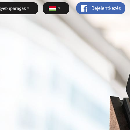
Bejelentkezés
gyéb iparágak