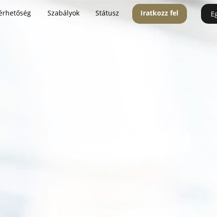
érhetőség
Szabályok
Státusz
Iratkozz fel
E