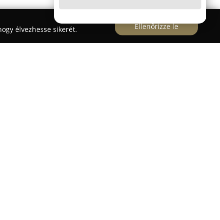
Ellenőrizze le
ogy élvezhesse sikerét.
ossuth Lajos utca 93. szám alatt működő
Green-
g kínálattal szolgálja ki a kisállattartó
k kutyák és macskák részére találhatók eledel-
széles választék várja a rágcsálók, halak, hüllők,
.
ételével diétás és kímélő tápokat is kínálnak,
kkal élő kedvencek számára készültek. Az üzlet
lhatók például tengerimalacok, törpenyulak és