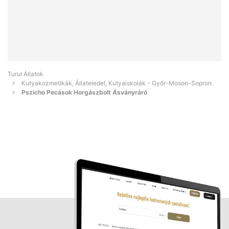
Turul Állatok
Kutyakozmetikák, Állateledel, Kutyaiskolák - Győr-Moson-Sopron
Pszicho Pecások Horgászbolt Ásványráró