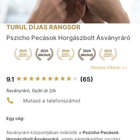
TURUL DÍJAS RANGSOR
Pszicho Pecások Horgászbolt Ásványráró
Mutass többet >>
9.1
(65)
Ásványráró, Győri út 2/b
Mutasd a telefonszámot
Egy cég:
Ásványráró központjában működik a
Pszicho Pecások
Horgászbolt Ásványráró
, amely kiemelkedően gazdag