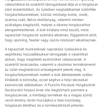
választékkal és szakértő támogatással látja el a horgászat
iránt érdeklődőket. Az üzletben megtalálhatóak különféle
horgászfelszerelések, köztük minőségi botok, orsók,
számos csali, illetve etetőanyag, valamint minden
szükséges kiegészítő, melyek a sikeres horgászathoz
elengedhetetlenek. A bolt kínálata mind kezdő, mind
tapasztalt horgászok számára alkalmas, függetlenül attól,
hogy spinning, feeder vagy úszós módszert alkalmaznak.
A tapasztalt munkatársak naprakész tudásukkal és
segítőkész hozzáállásukkal támogatják a vásárlókat
abban, hogy megfelelő eszközöket válasszanak. A
szakértő tanácsadás, valamint a részletes termékismeret
az üzlet meghatározó erősségeként jelenik meg. A
horgászfelszerelések mellett a bolt állateledelek széles
kínálatát is biztosítja, ezzel segítve a helyi lakosokat
kedvenceik ellátásában. A Pszicho Pecások Horgászbolt
Ásványráró hosszú évek óta megbízható partnere a
horgászoknak, a minőségi termékek és a magas szintű
vevői élmény révén hozzájárul a helyi közösség
horgászati életéhez és a természetközeli pihenés