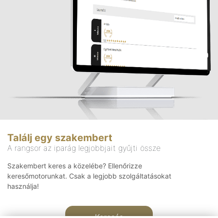
Találj egy szakembert
A rangsor az iparág legjobbjait gyűjti össze
Szakembert keres a közelébe? Ellenőrizze
keresőmotorunkat. Csak a legjobb szolgáltatásokat
használja!
Keresés