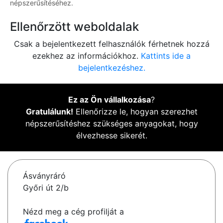
népszerűsítéséhez.
Ellenőrzött weboldalak
Csak a bejelentkezett felhasználók férhetnek hozzá
ezekhez az információkhoz.
Kattints ide a
bejelentkezéshez.
Ez az Ön vállalkozása
?
Gratulálunk!
Ellenőrizze le, hogyan szerezhet
népszerűsítéshez szükséges anyagokat, hogy
élvezhesse sikerét.
Ásványráró
Győri út 2/b
Nézd meg a cég profilját a