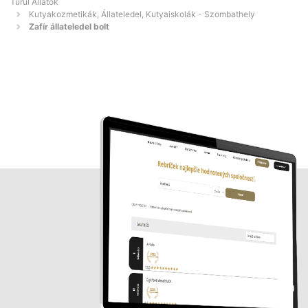
Turul Állatok
Kutyakozmetikák, Állateledel, Kutyaiskolák - Szombathely
Zafír állateledel bolt