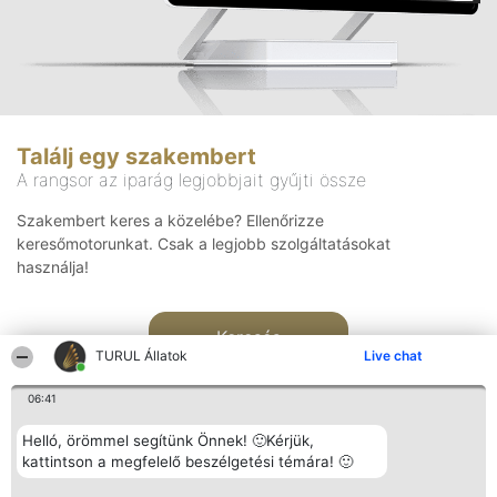
Találj egy szakembert
A rangsor az iparág legjobbjait gyűjti össze
Szakembert keres a közelébe? Ellenőrizze
keresőmotorunkat. Csak a legjobb szolgáltatásokat
használja!
Keresés
TURUL Állatok
Live chat
06:41
Helló, örömmel segítünk Önnek! 🙂Kérjük,
kattintson a megfelelő beszélgetési témára! 🙂