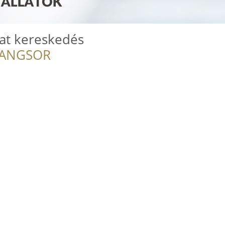
lat kereskedés
RANGSOR