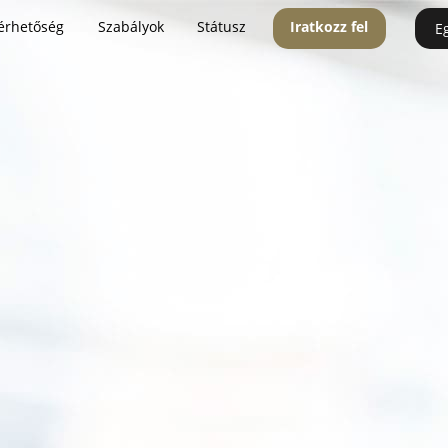
érhetőség
Szabályok
Státusz
Iratkozz fel
E