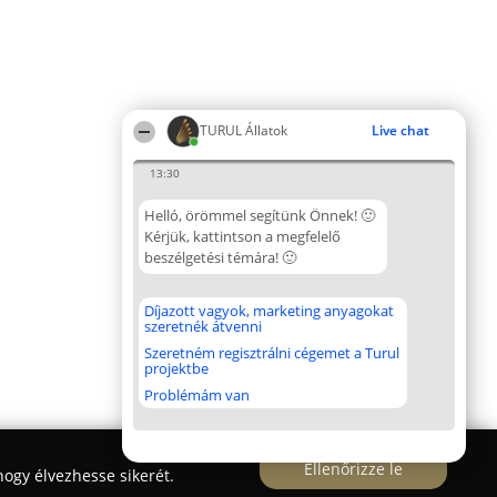
TURUL Állatok
Live chat
13:30
Helló, örömmel segítünk Önnek! 🙂
Kérjük, kattintson a megfelelő
beszélgetési témára! 🙂
Díjazott vagyok, marketing anyagokat
szeretnék átvenni
Szeretném regisztrálni cégemet a Turul
projektbe
Problémám van
Ellenőrizze le
ogy élvezhesse sikerét.