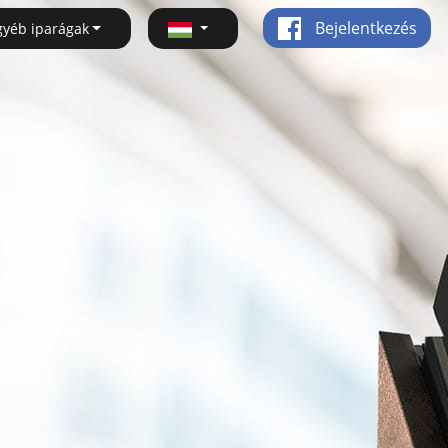
Bejelentkezés
gyéb iparágak