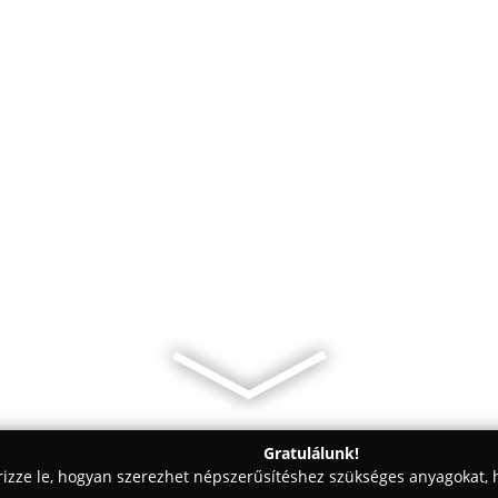
Gratulálunk!
rizze le, hogyan szerezhet népszerűsítéshez szükséges anyagokat, h