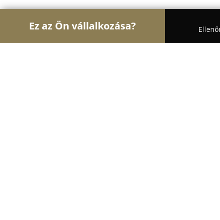
Ez az Ön vállalkozása?
Ellenő
Turul Állatok
Kutyakozmetikák, Állateledel, Kuty
Bestzoo Corvin
8.2
(159)
Budapest, József körút 71-73
Mutasd a telefonszámot