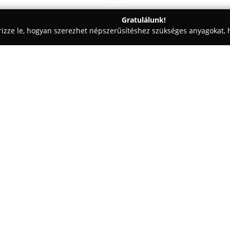
Gratulálunk!
rizze le, hogyan szerezhet népszerűsítéshez szükséges anyagokat, h
aiskolák - Budapest
Bestzoo Corvin
Egy cég:
A
BestZoo Corvin
Budapest belv
működik, és kisállattartók szám
harmincéves szakmai tapasztal
állatok iránti elhivatottságuk
Mutass többet >>
köszönhetően, és elsődlegesnek 
Kínálatuk prémium minőségű ku
kiegészítőket, felszereléseket 
terráriumi állatok számára is.