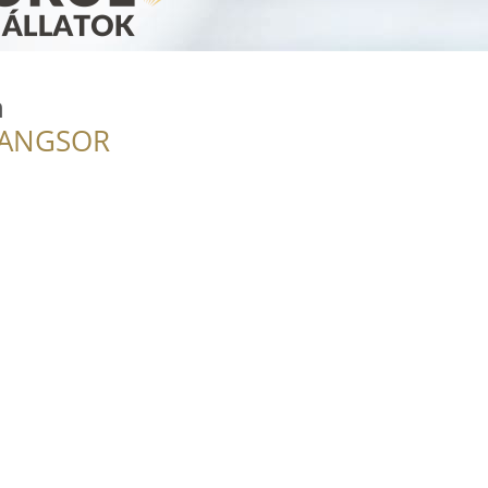
n
RANGSOR