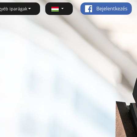
Bejelentkezés
gyéb iparágak