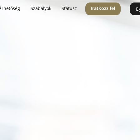
érhetőség
Szabályok
Státusz
Iratkozz fel
E