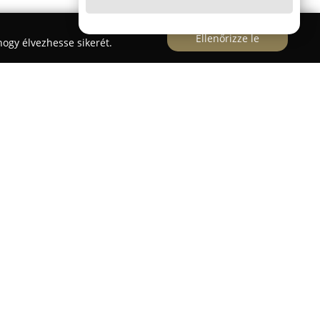
Ellenőrizze le
ogy élvezhesse sikerét.
árosában, a József körút 71-73. szám alatt
ára biztosít széles választékot, több mint
atukra támaszkodva. Kiemelkednek a piacon az
nak, valamint gondoskodó hozzáállásuknak
tartják a házi kedvencek jólétét.
tya- és macskatápokat, valamint különféle
tartalmaz rágcsálók, madarak, akváriumi és
 Arra törekednek, hogy minőségi termékekkel,