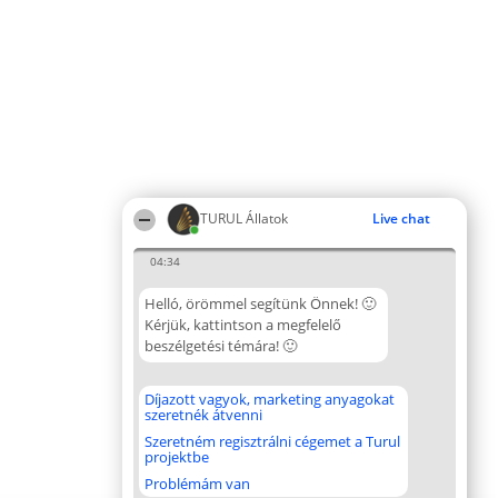
TURUL Állatok
Live chat
04:34
Helló, örömmel segítünk Önnek! 🙂
Kérjük, kattintson a megfelelő
beszélgetési témára! 🙂
Díjazott vagyok, marketing anyagokat
szeretnék átvenni
Szeretném regisztrálni cégemet a Turul
projektbe
Problémám van