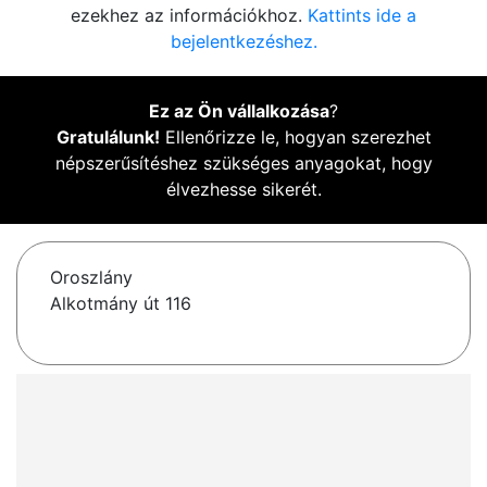
ezekhez az információkhoz.
Kattints ide a
bejelentkezéshez.
Ez az Ön vállalkozása
?
Gratulálunk!
Ellenőrizze le, hogyan szerezhet
népszerűsítéshez szükséges anyagokat, hogy
élvezhesse sikerét.
Oroszlány
Alkotmány út 116