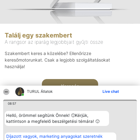
Találj egy szakembert
A rangsor az iparág legjobbjait gyűjti össze
Szakembert keres a közelébe? Ellenőrizze
keresőmotorunkat. Csak a legjobb szolgáltatásokat
használja!
Keresés
TURUL Állatok
Live chat
08:57
Helló, örömmel segítünk Önnek! 🙂Kérjük,
kattintson a megfelelő beszélgetési témára! 🙂
Rangsorszervező
Népszavazás
Elérhetőség
Díjazott vagyok, marketing anyagokat szeretnék
SC Beautiful Company S.R.L.
Nyertesek
Elérhetőség