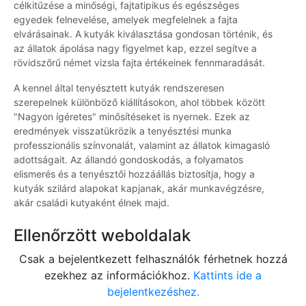
célkitűzése a minőségi, fajtatipikus és egészséges
egyedek felnevelése, amelyek megfelelnek a fajta
elvárásainak. A kutyák kiválasztása gondosan történik, és
az állatok ápolása nagy figyelmet kap, ezzel segítve a
rövidszőrű német vizsla fajta értékeinek fennmaradását.
A kennel által tenyésztett kutyák rendszeresen
szerepelnek különböző kiállításokon, ahol többek között
"Nagyon ígéretes" minősítéseket is nyernek. Ezek az
eredmények visszatükrözik a tenyésztési munka
professzionális színvonalát, valamint az állatok kimagasló
adottságait. Az állandó gondoskodás, a folyamatos
elismerés és a tenyésztői hozzáállás biztosítja, hogy a
kutyák szilárd alapokat kapjanak, akár munkavégzésre,
akár családi kutyaként élnek majd.
Ellenőrzött weboldalak
Csak a bejelentkezett felhasználók férhetnek hozzá
ezekhez az információkhoz.
Kattints ide a
bejelentkezéshez.