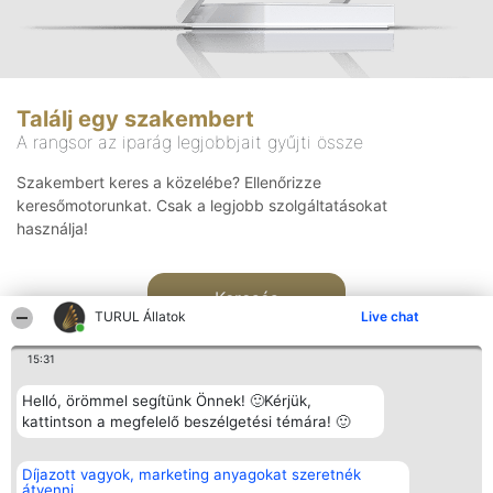
Találj egy szakembert
A rangsor az iparág legjobbjait gyűjti össze
Szakembert keres a közelébe? Ellenőrizze
keresőmotorunkat. Csak a legjobb szolgáltatásokat
használja!
Keresés
TURUL Állatok
Live chat
15:31
Helló, örömmel segítünk Önnek! 🙂Kérjük,
kattintson a megfelelő beszélgetési témára! 🙂
Rangsorszervező
Népszavazás
Elérhetőség
Díjazott vagyok, marketing anyagokat szeretnék
SC Beautiful Company S.R.L.
Nyertesek
Elérhetőség
átvenni
Bulevardul Aleea Timișul De
Az összes