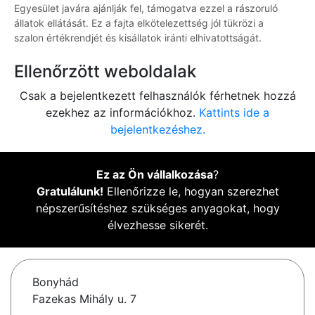
Egyesület javára ajánlják fel, támogatva ezzel a rászoruló
állatok ellátását. Ez a fajta elkötelezettség jól tükrözi a
szalon értékrendjét és kisállatok iránti elhivatottságát.
Ellenőrzött weboldalak
Csak a bejelentkezett felhasználók férhetnek hozzá
ezekhez az információkhoz.
Kattints ide a
bejelentkezéshez.
Ez az Ön vállalkozása
?
Gratulálunk!
Ellenőrizze le, hogyan szerezhet
népszerűsítéshez szükséges anyagokat, hogy
élvezhesse sikerét.
Bonyhád
Fazekas Mihály u. 7