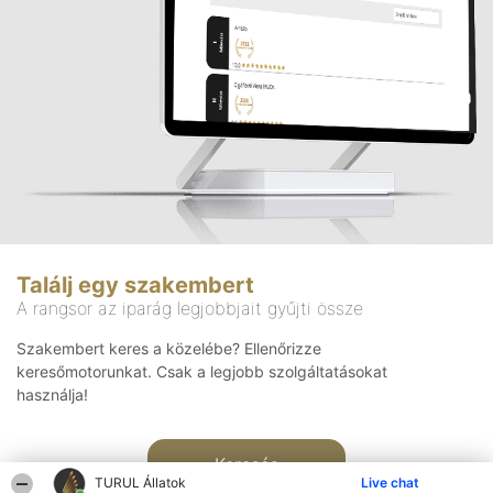
Találj egy szakembert
A rangsor az iparág legjobbjait gyűjti össze
Szakembert keres a közelébe? Ellenőrizze
keresőmotorunkat. Csak a legjobb szolgáltatásokat
használja!
Keresés
TURUL Állatok
Live chat