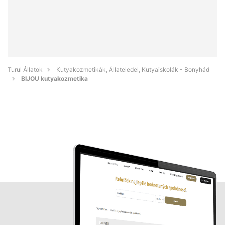
Turul Állatok
Kutyakozmetikák, Állateledel, Kutyaiskolák - Bonyhád
BIJOU kutyakozmetika