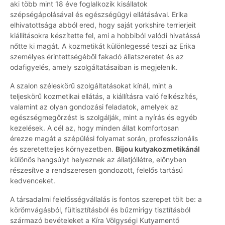
aki több mint 18 éve foglalkozik kisállatok
szépségápolásával és egészségügyi ellátásával. Erika
elhivatottsága abból ered, hogy saját yorkshire terrierjeit
kiállításokra készítette fel, ami a hobbiból valódi hivatássá
nőtte ki magát. A kozmetikát különlegessé teszi az Erika
személyes érintettségéből fakadó állatszeretet és az
odafigyelés, amely szolgáltatásaiban is megjelenik.
A szalon széleskörű szolgáltatásokat kínál, mint a
teljeskörű kozmetikai ellátás, a kiállításra való felkészítés,
valamint az olyan gondozási feladatok, amelyek az
egészségmegőrzést is szolgálják, mint a nyírás és egyéb
kezelések. A cél az, hogy minden állat komfortosan
érezze magát a szépülési folyamat során, professzionális
és szeretetteljes környezetben.
Bijou kutyakozmetikánál
különös hangsúlyt helyeznek az állatjóllétre, előnyben
részesítve a rendszeresen gondozott, felelős tartású
kedvenceket.
A társadalmi felelősségvállalás is fontos szerepet tölt be: a
körömvágásból, fültisztításból és bűzmirigy tisztításból
származó bevételeket a Kíra Völgységi Kutyamentő