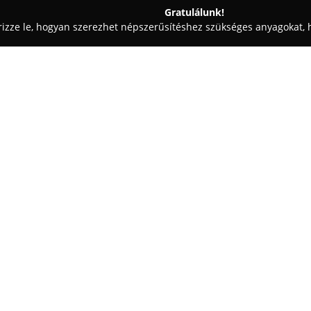
Gratulálunk!
rizze le, hogyan szerezhet népszerűsítéshez szükséges anyagokat, h
aiskolák - Budapest
Biofarmer Kft.
Egy cég:
A
Biofarmer Kft.
egy 2003-ban él
az állatok, kiemelten a lovak e
arra törekszik, hogy a lovaglá
mind a lovak, mind a lovasok s
Mutass többet >>
A Biofarmer széles választékot
termékekből. Kínálatában megta
készítmények, valamint osztrák
takarmányok, továbbá olyan kiv
állatok állapotán. A cég pormen