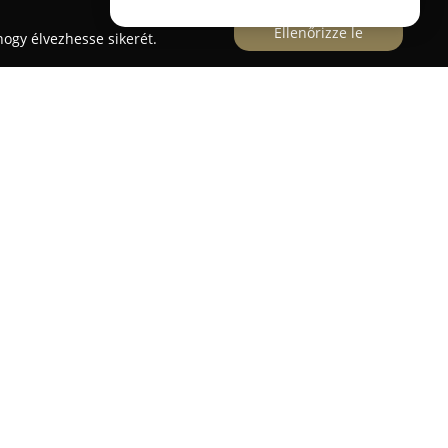
Ellenőrizze le
ogy élvezhesse sikerét.
etre hívott családi vállalkozás, amelynek fő célja
gészségének és jólétének elősegítése. A társaság
s biztonságos és örömteli tevékenység maradjon
zámára.
 kínál prémium minőségű és specializált
lálhatóak ír vitaminok, lógyógyászati
 gyártású, megbízható müzlik és pelletált
áló lótápok, melyek gyorsan képesek javítani az
tes fenyőforgácsból készült almot biztosít az