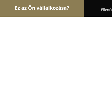
Ez az Ön vállalkozása?
Ellenő
Turul Állatok
Kutyakozmetikák, Állateledel, Kuty
Biofarmer Kft.
9.3
(28)
Budapest, Szálfa u. 67c
Mutasd a telefonszámot