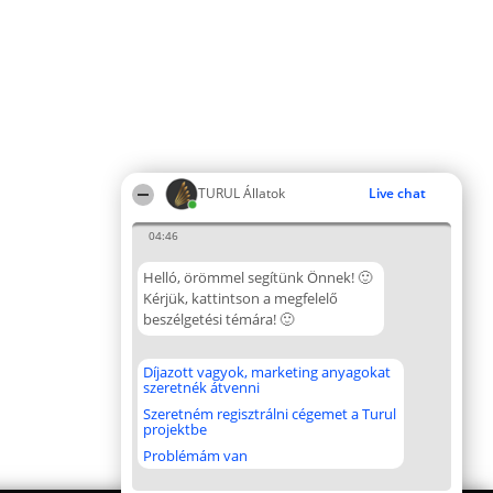
TURUL Állatok
Live chat
04:46
Helló, örömmel segítünk Önnek! 🙂
Kérjük, kattintson a megfelelő
beszélgetési témára! 🙂
Díjazott vagyok, marketing anyagokat
szeretnék átvenni
Szeretném regisztrálni cégemet a Turul
projektbe
Problémám van