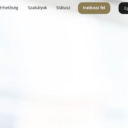
érhetőség
Szabályok
Státusz
Iratkozz fel
E