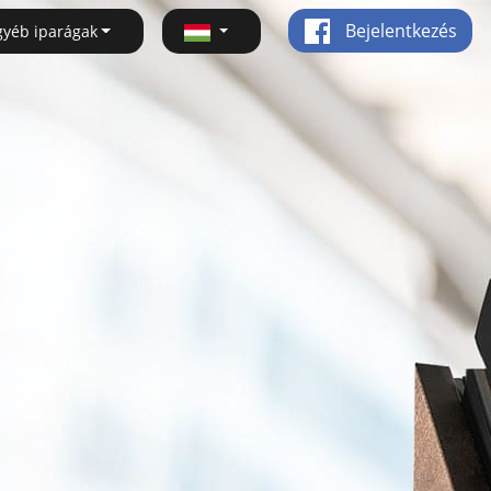
Bejelentkezés
gyéb iparágak