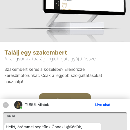
Találj egy szakembert
A rangsor az iparág legjobbjait gyűjti össze
Szakembert keres a közelébe? Ellenőrizze
keresőmotorunkat. Csak a legjobb szolgáltatásokat
használja!
Keresés
TURUL Állatok
Live chat
06:13
Helló, örömmel segítünk Önnek! 🙂Kérjük,