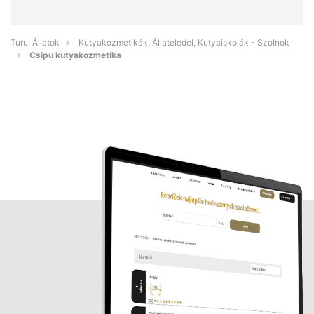
Turul Állatok
Kutyakozmetikák, Állateledel, Kutyaiskolák - Szolnok
Csipu kutyakozmetika