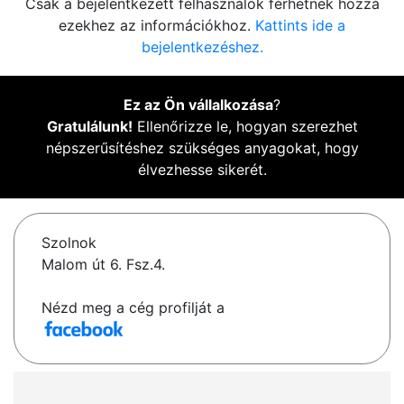
Csak a bejelentkezett felhasználók férhetnek hozzá
ezekhez az információkhoz.
Kattints ide a
bejelentkezéshez.
Ez az Ön vállalkozása
?
Gratulálunk!
Ellenőrizze le, hogyan szerezhet
népszerűsítéshez szükséges anyagokat, hogy
élvezhesse sikerét.
Szolnok
Malom út 6. Fsz.4.
Nézd meg a cég profilját a