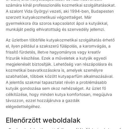
számára kínál professzionális kozmetikai szolgáltatásokat.
A szalont Vida Györgyi vezeti, aki 1994-ben, Budapesten
szerzett kutyakozmetikusi végzettséget. Már
gyermekkora óta szoros kapcsolatot ápol a kutyákkal,
munkáját pedig elhivatottság és szenvedély jellemzi.
Az üzletben többféle kutyakozmetikai szolgáltatás érhető
el, ilyen például a szakszerű fülápolás, a karomvágás, a
frissítő fürdetés, illetve hagyományos vagy kreatív
frizurák készítése. Ezek a műveletek a kutyák egyedi
megjelenését biztosítják. Lehetőség van részápolásra és
kozmetikai beavatkozásokra is, amelyek személyre
szabhatóak, többek között kutyaparfüm alkalmazásával.
A jelentős szakmai tapasztalat révén a problémásabb
kutyák gondozása sem okoz nehézséget. Az üzlet fő
célkitűzése, hogy minden kutya komfortosan, megújulva
távozzon, ezzel hozzájárulva a gazdák
elégedettségéhez.
Ellenőrzött weboldalak