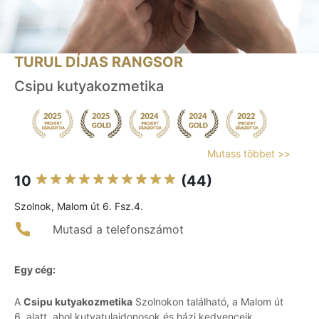
TURUL DÍJAS RANGSOR
Csipu kutyakozmetika
Mutass többet >>
10
(44)
Szolnok, Malom út 6. Fsz.4.
Mutasd a telefonszámot
Egy cég:
A
Csipu kutyakozmetika
Szolnokon található, a Malom út
6. alatt, ahol kutyatulajdonosok és házi kedvenceik