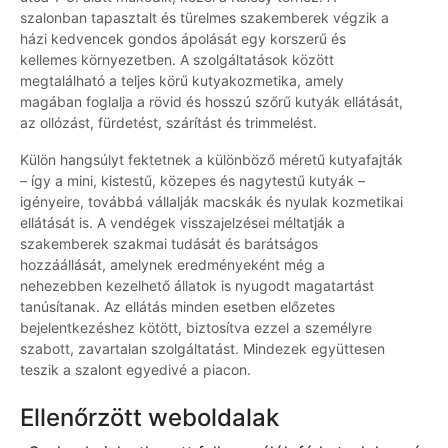
szalonban tapasztalt és türelmes szakemberek végzik a
házi kedvencek gondos ápolását egy korszerű és
kellemes környezetben. A szolgáltatások között
megtalálható a teljes körű kutyakozmetika, amely
magában foglalja a rövid és hosszú szőrű kutyák ellátását,
az ollózást, fürdetést, szárítást és trimmelést.
Külön hangsúlyt fektetnek a különböző méretű kutyafajták
– így a mini, kistestű, közepes és nagytestű kutyák –
igényeire, továbbá vállalják macskák és nyulak kozmetikai
ellátását is. A vendégek visszajelzései méltatják a
szakemberek szakmai tudását és barátságos
hozzáállását, amelynek eredményeként még a
nehezebben kezelhető állatok is nyugodt magatartást
tanúsítanak. Az ellátás minden esetben előzetes
bejelentkezéshez kötött, biztosítva ezzel a személyre
szabott, zavartalan szolgáltatást. Mindezek együttesen
teszik a szalont egyedivé a piacon.
Ellenőrzött weboldalak