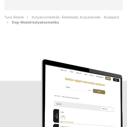
Turul Állatok
Kutyakozmetikák, Állateledel, Kutyaiskolák - Budapest
Dog-Modell kutyakozmetika