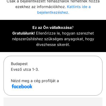
Csak a bejelentkezett felhasználók férhetnek hozzá
ezekhez az információkhoz.
Kattints ide a
bejelentkezéshez.
Ez az Ön vállalkozása
?
Gratulálunk!
Ellenőrizze le, hogyan szerezhet
népszerűsítéshez szükséges anyagokat, hogy
élvezhesse sikerét.
Budapest
Evező utca 1-3.
Nézd meg a cég profilját a