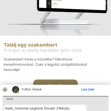
Találj egy szakembert
A rangsor az iparág legjobbjait gyűjti össze
Szakembert keres a közelébe? Ellenőrizze
keresőmotorunkat. Csak a legjobb szolgáltatásokat
használja!
Keresés
TURUL Állatok
Live chat
18:43
Helló, örömmel segítünk Önnek! 🙂Kérjük,