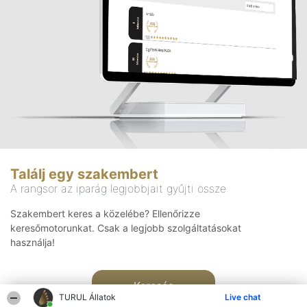
Találj egy szakembert
A rangsor az iparág legjobbjait gyűjti össze
Szakembert keres a közelébe? Ellenőrizze
keresőmotorunkat. Csak a legjobb szolgáltatásokat
használja!
Keresés
TURUL Állatok
Live chat