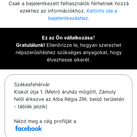
Csak a bejelentkezett felhasználók férhetnek hozzá
ezekhez az információkhoz.
Kattints ide a
bejelentkezéshez.
Ez az Ön vállalkozása
?
Gratulálunk!
Ellenőrizze le, hogyan szerezhet
népszerűsítéshez szükséges anyagokat, hogy
élvezhesse sikerét.
Székesfehérvár
Kiskút útja 1. (Metró áruház mögött, Zámoly
felől érkezve az Alba Régia ZRt. belső területén
- táblák jelzik)
Nézd meg a cég profilját a