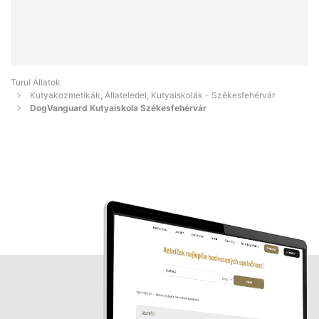
Turul Állatok
Kutyakozmetikák, Állateledel, Kutyaiskolák - Székesfehérvár
DogVanguard Kutyaiskola Székesfehérvár