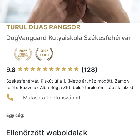
TURUL DÍJAS RANGSOR
DogVanguard Kutyaiskola Székesfehérvár
9.8
(128)
Székesfehérvár, Kiskút útja 1. (Metró áruház mögött, Zámoly
felől érkezve az Alba Régia ZRt. belső területén - táblák jelzik)
Mutasd a telefonszámot
Egy cég:
Ellenőrzött weboldalak