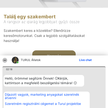
Találj egy szakembert
A rangsor az iparág legjobbjait gyűjti össze
Szakembert keres a közelébe? Ellenőrizze
keresőmotorunkat. Csak a legjobb szolgáltatásokat
használja!
Keresés
TURUL Állatok
Live chat
02:18
Helló, örömmel segítünk Önnek! 🙂Kérjük,
kattintson a megfelelő beszélgetési témára! 🙂
Rangsorszervező
Népszavazás
Elérhetőség
Díjazott vagyok, marketing anyagokat szeretnék
SC Beautiful Company S.R.L.
Nyertesek
Elérhetőség
átvenni
Bulevardul Aleea Timișul De
Az összes
Sus Nr. 2, Bl. A30, Sc. A, Et.
díjazottak
Szeretném regisztrálni cégemet a Turul projektbe
4, Ap. 13
listája