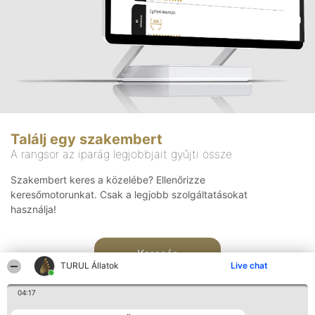
Találj egy szakembert
A rangsor az iparág legjobbjait gyűjti össze
Szakembert keres a közelébe? Ellenőrizze
keresőmotorunkat. Csak a legjobb szolgáltatásokat
használja!
Keresés
TURUL Állatok
Live chat
04:17