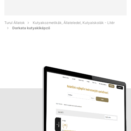
Turul Állatok
Kutyakozmetikák, Állateledel, Kutyaiskolák - Litér
Dorkata kutyakiképző