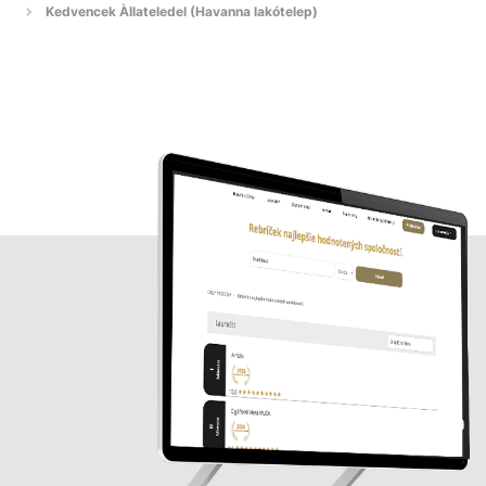
Kedvencek Àllateledel (Havanna lakótelep)