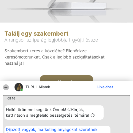
Találj egy szakembert
A rangsor az iparág legjobbjait gyűjti össze
Szakembert keres a közelébe? Ellenőrizze
keresőmotorunkat. Csak a legjobb szolgáltatásokat
használja!
Keresés
TURUL Állatok
Live chat
08:16
Helló, örömmel segítünk Önnek! 🙂Kérjük,
kattintson a megfelelő beszélgetési témára! 🙂
Rangsorszervező
Népszavazás
Elérhetőség
Díjazott vagyok, marketing anyagokat szeretnék
SC Beautiful Company S.R.L.
Nyertesek
Elérhetőség