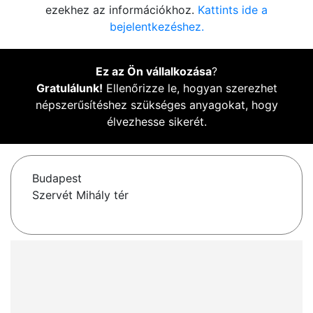
ezekhez az információkhoz.
Kattints ide a
bejelentkezéshez.
Ez az Ön vállalkozása
?
Gratulálunk!
Ellenőrizze le, hogyan szerezhet
népszerűsítéshez szükséges anyagokat, hogy
élvezhesse sikerét.
Budapest
Szervét Mihály tér